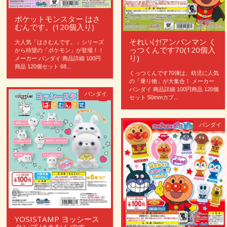
ポケットモンスター はさ
むんです。(120個入り)
それいけ!アンパンマン く
大人気「はさむんです。」シリーズ
っつくんです70(120個入
から待望の「ポケモン」が登場！！
り)
メーカー バンダイ 商品詳細 100円
商品 120個セット 68...
くっつくんです70弾は、幼児に人気
の「乗り物」が大集合！ メーカー
バンダイ 商品詳細 100円商品 120個
バンダイ
セット 50mmカプ...
バンダイ
YOSISTAMP ヨッシース