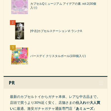
カプセルQミュージアム アイデアの素. vol.2(30個
入り)
[中古]カプセルステーションⅥ ランクA
バースデイ クリスタルボール(100個入り)
PR
最新のカプセルトイからガチャ本体、レアな中古品まで。
店頭で買うより30%近く安く、店舗さまの
仕入れ
や
大人買
い
に最適。激安ガチャガチャ通販専門店『
あミューズ
』