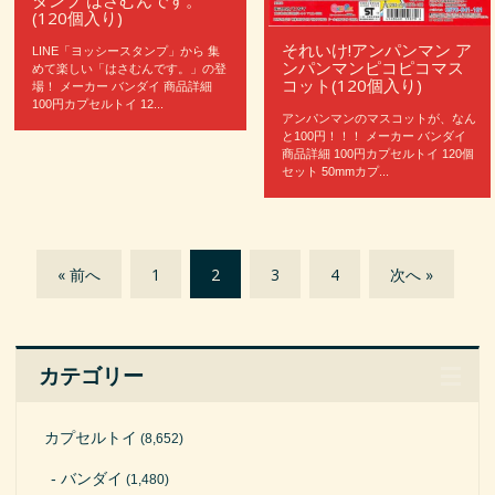
タンプ はさむんです。
(120個入り)
それいけ!アンパンマン ア
LINE「ヨッシースタンプ」から 集
ンパンマンピコピコマス
めて楽しい「はさむんです。」の登
コット(120個入り)
場！ メーカー バンダイ 商品詳細
100円カプセルトイ 12...
アンパンマンのマスコットが、なん
と100円！！！ メーカー バンダイ
商品詳細 100円カプセルトイ 120個
セット 50mmカプ...
« 前へ
1
2
3
4
次へ »
カテゴリー
カプセルトイ
(8,652)
バンダイ
(1,480)