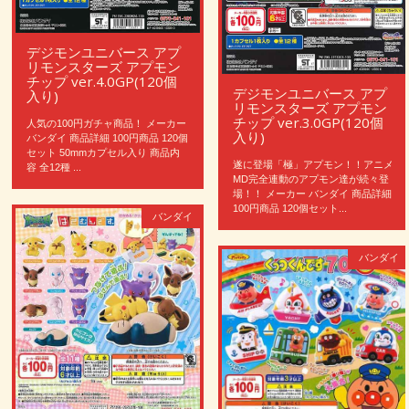
デジモンユニバース アプ
リモンスターズ アプモン
チップ ver.4.0GP(120個
デジモンユニバース アプ
入り)
リモンスターズ アプモン
チップ ver.3.0GP(120個
人気の100円ガチャ商品！ メーカー
入り)
バンダイ 商品詳細 100円商品 120個
セット 50mmカプセル入り 商品内
遂に登場「極」アプモン！！アニメ
容 全12種 ...
MD完全連動のアプモン達が続々登
場！！ メーカー バンダイ 商品詳細
100円商品 120個セット...
バンダイ
バンダイ