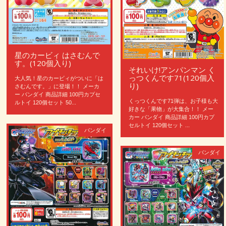
星のカービィ はさむんで
す。(120個入り)
それいけ!アンパンマン く
っつくんです71(120個入
大人気！星のカービィがついに「は
り)
さむんです。」に登場！！ メーカ
ー バンダイ 商品詳細 100円カプセ
くっつくんです71弾は、お子様も大
ルトイ 120個セット 50...
好きな「果物」が大集合！！ メー
カー バンダイ 商品詳細 100円カプ
セルトイ 120個セット ...
バンダイ
バンダイ