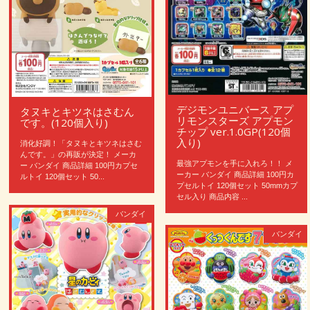
デジモンユニバース アプ
タヌキとキツネはさむん
リモンスターズ アプモン
です。(120個入り)
チップ ver.1.0GP(120個
入り)
消化好調！「タヌキとキツネはさむ
んです。」の再販が決定！ メーカ
最強アプモンを手に入れろ！！ メ
ー バンダイ 商品詳細 100円カプセ
ーカー バンダイ 商品詳細 100円カ
ルトイ 120個セット 50...
プセルトイ 120個セット 50mmカプ
セル入り 商品内容 ...
バンダイ
バンダイ