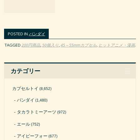
POSTED IN
バンダイ
TAGGED
200円商品
,
50個入り
,
45～55mmカプセル
,
ヒットアニメ・漫画
.
カテゴリー
カプセルトイ
(8,652)
バンダイ
(1,480)
タカラトミーアーツ
(972)
エール
(752)
アイピーフォー
(677)