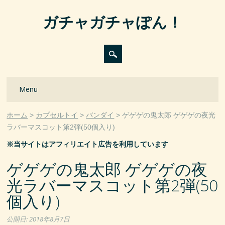
ガチャガチャぽん！
Main menu
Skip
Menu
to
content
ホーム
カプセルトイ
バンダイ
ゲゲゲの鬼太郎 ゲゲゲの夜光
ラバーマスコット第2弾(50個入り)
※当サイトはアフィリエイト広告を利用しています
ゲゲゲの鬼太郎 ゲゲゲの夜
光ラバーマスコット第2弾(50
個入り)
公開日:
2018年8月7日