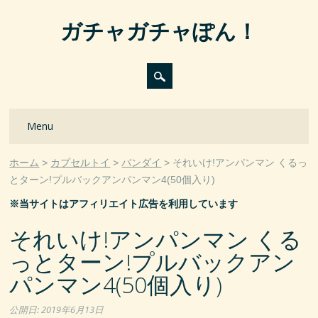
ガチャガチャぽん！
Main menu
Skip
Menu
to
content
ホーム
カプセルトイ
バンダイ
それいけ!アンパンマン くるっ
とターン!プルバックアンパンマン4(50個入り)
※当サイトはアフィリエイト広告を利用しています
それいけ!アンパンマン くる
っとターン!プルバックアン
パンマン4(50個入り)
公開日:
2019年6月13日