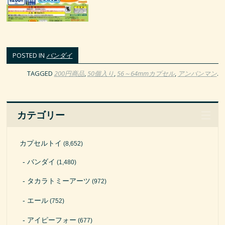
POSTED IN
バンダイ
TAGGED
200円商品
,
50個入り
,
56～64mmカプセル
,
アンパンマン
.
カテゴリー
カプセルトイ
(8,652)
バンダイ
(1,480)
タカラトミーアーツ
(972)
エール
(752)
アイピーフォー
(677)