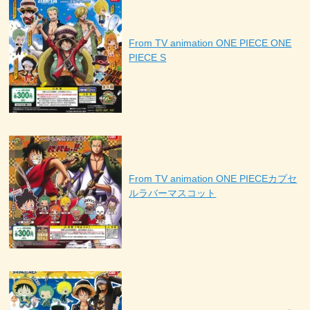
From TV animation ONE PIECE ONE
PIECE S
From TV animation ONE PIECEカプセ
ルラバーマスコット