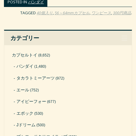
POSTED IN
バンダイ
TAGGED
40個入り
,
56～64mmカプセル
,
ワンピース
,
300円商品
.
カテゴリー
カプセルトイ
(8,652)
バンダイ
(1,480)
タカラトミーアーツ
(972)
エール
(752)
アイピーフォー
(677)
エポック
(530)
Jドリーム
(500)