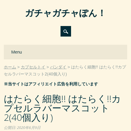
ガチャガチャぽん！
Main menu
Skip
Menu
to
content
ホーム
カプセルトイ
バンダイ
はたらく細胞!! はたらく!!カプ
セルラバーマスコット2(40個入り)
※当サイトはアフィリエイト広告を利用しています
はたらく細胞!! はたらく!!カ
プセルラバーマスコット
2(40個入り)
公開日:
2020年6月9日