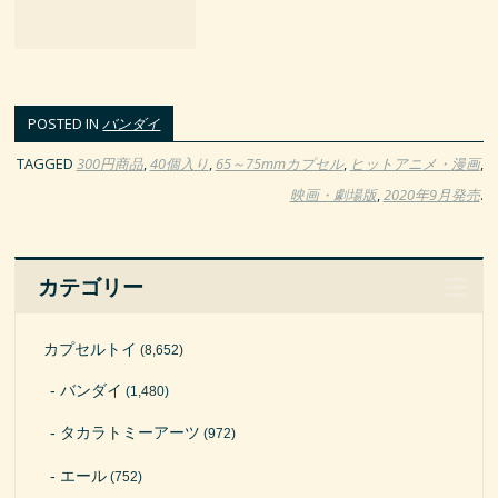
POSTED IN
バンダイ
TAGGED
300円商品
,
40個入り
,
65～75mmカプセル
,
ヒットアニメ・漫画
,
映画・劇場版
,
2020年9月発売
.
カテゴリー
カプセルトイ
(8,652)
バンダイ
(1,480)
タカラトミーアーツ
(972)
エール
(752)