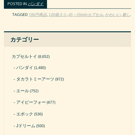
POSTED IN
バンダイ
TAGGED
100円商品
,
120個入り
,
45～55mmカプセル
,
かわいい
,
癒し
.
カテゴリー
カプセルトイ
(8,652)
バンダイ
(1,480)
タカラトミーアーツ
(972)
エール
(752)
アイピーフォー
(677)
エポック
(530)
Jドリーム
(500)