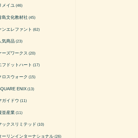
リメイユ
(46)
青島文化教材社
(45)
ケンエレファント
(62)
人気商品
(23)
ケーズワークス
(20)
エフドットハート
(17)
クロスウォーク
(15)
SQUARE ENIX
(13)
マガイドウ
(11)
榎並産業
(11)
マックスリミテッド
(10)
ターリンインターナショナル
(26)