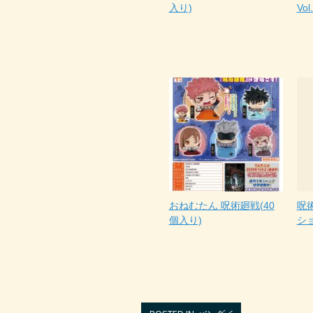
入り)
Vo
おねむたん 呪術廻戦(40
呪
個入り)
ショ