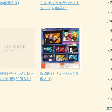
l.2(40個入り)
らす カプセルラバースト
ラップ(40個入り)
ガ
術廻戦 缶バッジコレク
呪術廻戦 サコッシュ(40
ン01[仮](50個入り)
個入り)
空