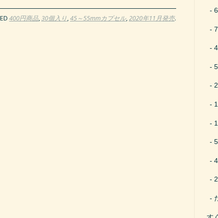
GED
400円商品
,
30個入り
,
45～55mmカプセル
,
2020年11月発売
.
す