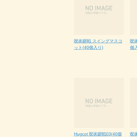
呪術廻戦 スイングマスコ
呪術
ット(40個入り)
個
Hugcot 呪術廻戦03(40個
呪