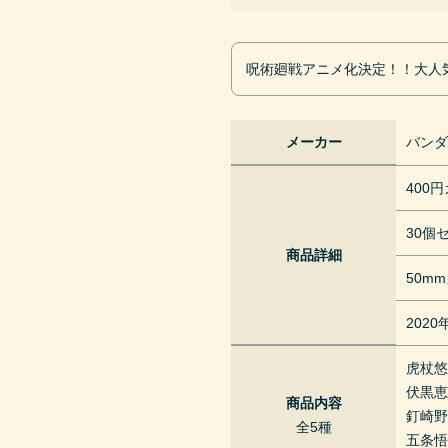
呪術廻戦アニメ化決定！！大人
メーカー
バン
400
30個
商品詳細
50m
202
虎杖
伏黒
商品内容
釘崎
全5種
五条