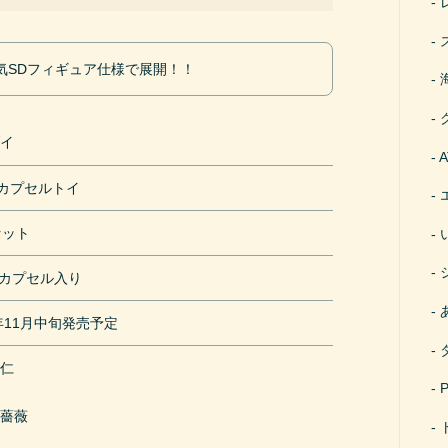
気SDフィギュア仕様で展開！！
ダイ
円カプセルトイ
セット
mカプセル入り
0年11月中旬発売予定
悠仁
恵
野薔薇
悟