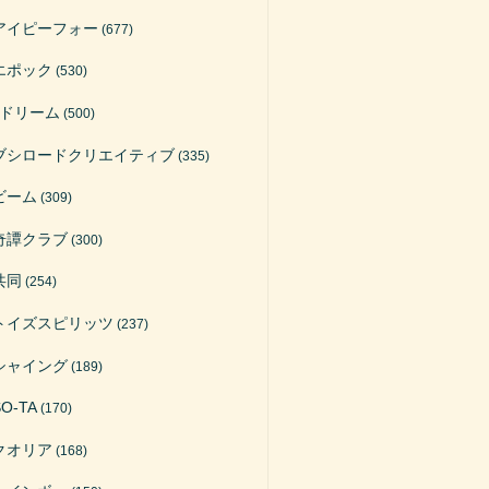
アイピーフォー
(677)
エポック
(530)
Jドリーム
(500)
ブシロードクリエイティブ
(335)
ビーム
(309)
奇譚クラブ
(300)
共同
(254)
トイズスピリッツ
(237)
シャイング
(189)
SO-TA
(170)
クオリア
(168)