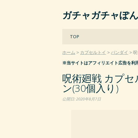
ガチャガチャぽ
Main menu
Skip
TOP
to
content
ホーム
カプセルトイ
バンダイ
呪
※当サイトはアフィリエイト広告を利
呪術廻戦 カプ
ン(30個入り)
公開日:
2020年8月7日