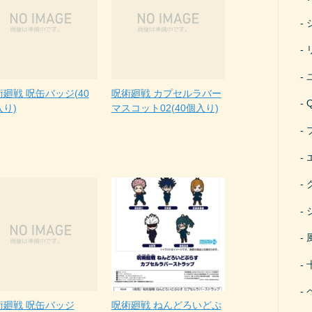
廻戦 呪缶バッジ(40
呪術廻戦 カプセルラバー
入り)
マスコット02(40個入り)
術廻戦 呪缶バッジ
呪術廻戦 ねんどろいどぷ