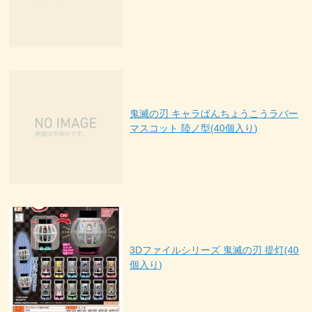
鬼滅の刃 キャラばんちょうこうラバー
マスコット 陸ノ型(40個入り)
3Dファイルシリーズ 鬼滅の刃 提灯(40
個入り)