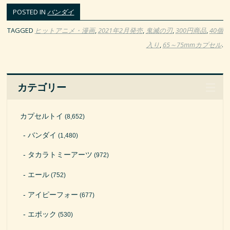
POSTED IN
バンダイ
TAGGED
ヒットアニメ・漫画
,
2021年2月発売
,
鬼滅の刃
,
300円商品
,
40個
入り
,
65～75mmカプセル
.
カテゴリー
カプセルトイ
(8,652)
バンダイ
(1,480)
タカラトミーアーツ
(972)
エール
(752)
アイピーフォー
(677)
エポック
(530)