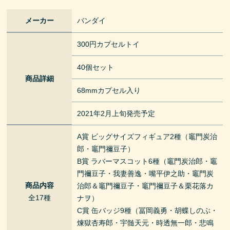
メーカー
バンダイ
300円カプセルトイ
40個セット
商品詳細
68mmカプセル入り
2021年2月上旬発売予定
A賞 ビッグサイズフィギュア2種（竈門炭治
郎・竈門禰豆子）
B賞 ラバーマスコット6種（竈門炭治郎・竈
門禰豆子・我妻善逸・嘴平伊之助・竈門炭
商品内容
治郎＆竈門禰豆子・竈門禰豆子＆栗花落カ
全17種
ナヲ）
C賞 缶バッジ9種（冨岡義勇・胡蝶しのぶ・
煉獄杏寿郎・宇髄天元・時透無一郎・悲鳴