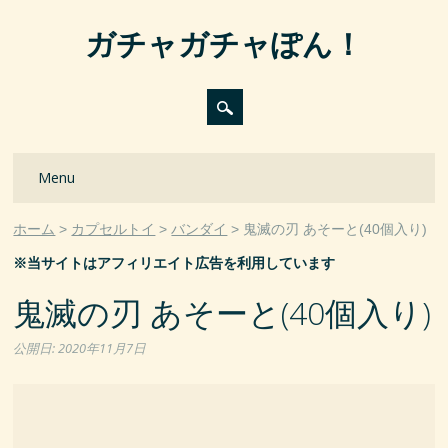
ガチャガチャぽん！
Main menu
Skip
Menu
to
content
ホーム
カプセルトイ
バンダイ
鬼滅の刃 あそーと(40個入り)
※当サイトはアフィリエイト広告を利用しています
鬼滅の刃 あそーと(40個入り)
公開日:
2020年11月7日