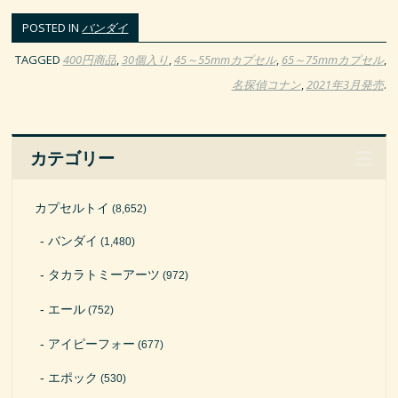
POSTED IN
バンダイ
TAGGED
400円商品
,
30個入り
,
45～55mmカプセル
,
65～75mmカプセル
,
名探偵コナン
,
2021年3月発売
.
カテゴリー
カプセルトイ
(8,652)
バンダイ
(1,480)
タカラトミーアーツ
(972)
エール
(752)
アイピーフォー
(677)
エポック
(530)