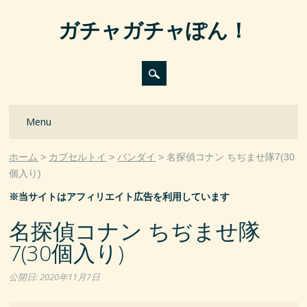
ガチャガチャぽん！
Main menu
Skip
Menu
to
content
ホーム
カプセルトイ
バンダイ
名探偵コナン ちぢませ隊7(30
個入り)
※当サイトはアフィリエイト広告を利用しています
名探偵コナン ちぢませ隊
7(30個入り)
公開日:
2020年11月7日