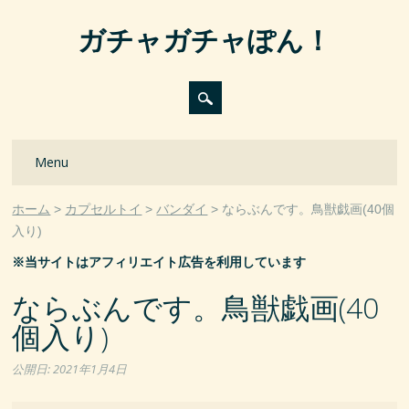
ガチャガチャぽん！
Main menu
Skip
Menu
to
content
ホーム
カプセルトイ
バンダイ
ならぶんです。鳥獣戯画(40個
入り)
※当サイトはアフィリエイト広告を利用しています
ならぶんです。鳥獣戯画(40
個入り)
公開日:
2021年1月4日