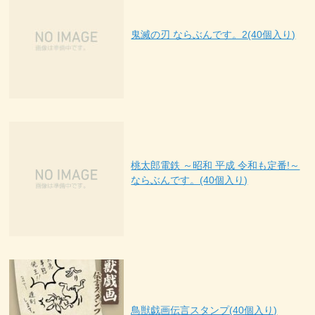
鬼滅の刃 ならぶんです。2(40個入り)
桃太郎電鉄 ～昭和 平成 令和も定番!～
ならぶんです。(40個入り)
鳥獣戯画伝言スタンプ(40個入り)