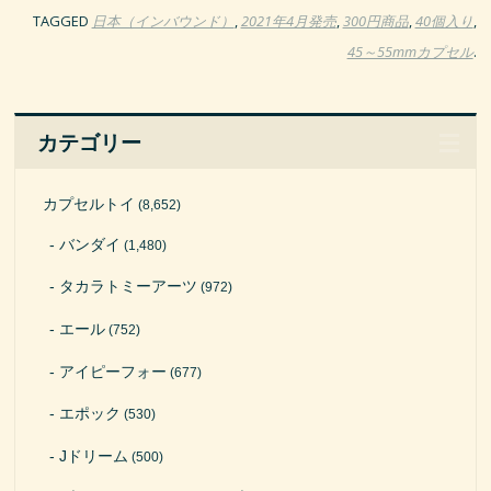
TAGGED
日本（インバウンド）
,
2021年4月発売
,
300円商品
,
40個入り
,
45～55mmカプセル
.
カテゴリー
カプセルトイ
(8,652)
バンダイ
(1,480)
タカラトミーアーツ
(972)
エール
(752)
アイピーフォー
(677)
エポック
(530)
Jドリーム
(500)