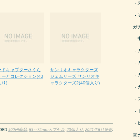
ガ
ードキャプターさくら
サンリオキャラクターズ
そーとコレクション(40
ジェムリーズ サンリオキ
入り)
ャラクターズ2(40個入り)
GED
500円商品
,
65～75mmカプセル
,
20個入り
,
2021年6月発売
.
空