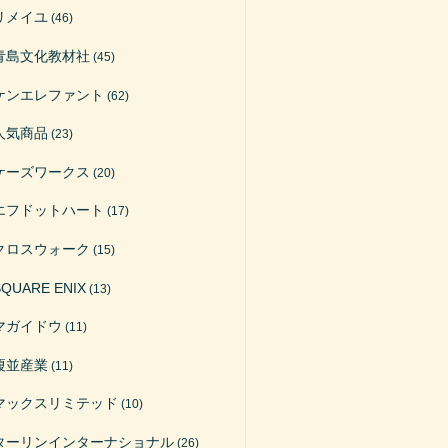
リメイユ
(46)
青島文化教材社
(45)
ケンエレファント
(62)
人気商品
(23)
ケーズワークス
(20)
エフドットハート
(17)
クロスウォーク
(15)
SQUARE ENIX
(13)
マガイドウ
(11)
榎並産業
(11)
マックスリミテッド
(10)
ターリンインターナショナル
(26)