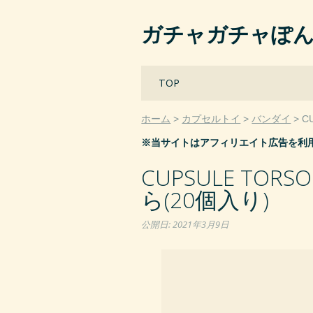
ガチャガチャぽ
Main menu
Skip
TOP
to
content
ホーム
カプセルトイ
バンダイ
C
※当サイトはアフィリエイト広告を利
CUPSULE TO
ら(20個入り)
公開日:
2021年3月9日