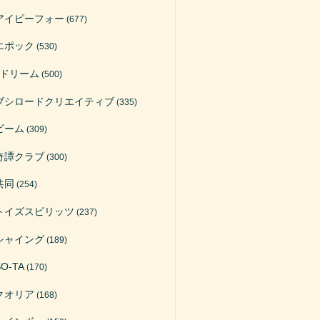
アイピーフォー
(677)
エポック
(530)
Jドリーム
(500)
ブシロードクリエイティブ
(335)
ビーム
(309)
奇譚クラブ
(300)
共同
(254)
トイズスピリッツ
(237)
シャイング
(189)
SO-TA
(170)
クオリア
(168)