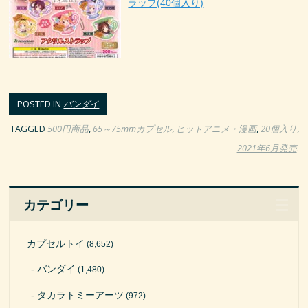
ラップ(40個入り)
POSTED IN
バンダイ
TAGGED
500円商品
,
65～75mmカプセル
,
ヒットアニメ・漫画
,
20個入り
,
2021年6月発売
.
カテゴリー
カプセルトイ
(8,652)
バンダイ
(1,480)
タカラトミーアーツ
(972)