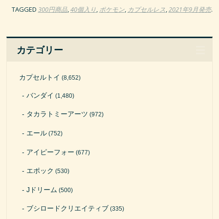
TAGGED
300円商品
,
40個入り
,
ポケモン
,
カプセルレス
,
2021年9月発売
.
カテゴリー
カプセルトイ
(8,652)
バンダイ
(1,480)
タカラトミーアーツ
(972)
エール
(752)
アイピーフォー
(677)
エポック
(530)
Jドリーム
(500)
ブシロードクリエイティブ
(335)