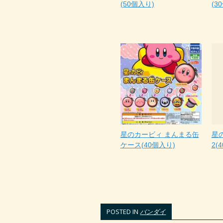
(50個入り)
(3
星のカービィ まんまる缶
星
ケース(40個入り)
2(
POSTED IN
バンダイ