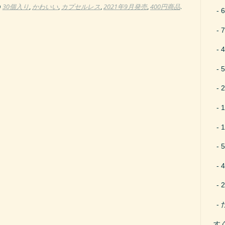
D
30個入り
,
かわいい
,
カプセルレス
,
2021年9月発売
,
400円商品
.
す