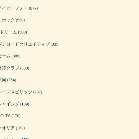
アイピーフォー
(677)
エポック
(530)
Jドリーム
(500)
ブシロードクリエイティブ
(335)
ビーム
(309)
奇譚クラブ
(300)
共同
(254)
トイズスピリッツ
(237)
シャイング
(189)
SO-TA
(170)
クオリア
(168)