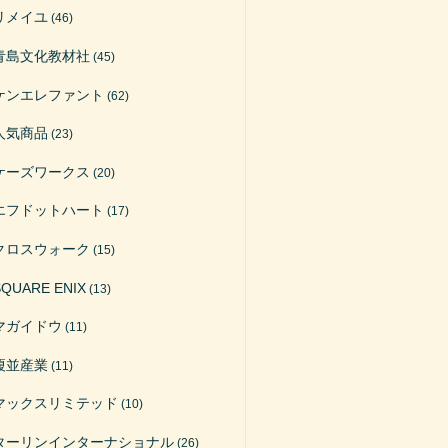
リメイユ
(46)
青島文化教材社
(45)
ケンエレファント
(62)
人気商品
(23)
ケーズワークス
(20)
エフドットハート
(17)
クロスウォーク
(15)
SQUARE ENIX
(13)
マガイドウ
(11)
榎並産業
(11)
マックスリミテッド
(10)
ターリンインターナショナル
(26)