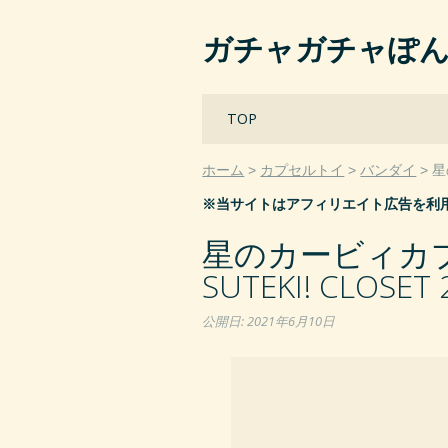
ガチャガチャぽ
Main menu
Skip
TOP
to
content
ホーム
カプセルトイ
バンダイ
星
※当サイトはアフィリエイト広告を利
星のカービィカプキャ
SUTEKI! CLOSE
公開日:
2021年6月10日