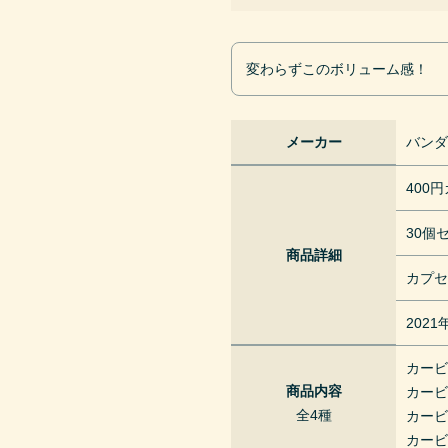
変わらずこのボリューム感！
メーカー
バン
400
30個
商品詳細
カプ
202
カービ
商品内容
カー
全4種
カー
カー