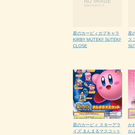
星のカービィカプキャラ
星
KIRBY MUTEKI! SUTEKI!
スコ
CLOSE
SUT
星のカービィ スターアラ
か
イズ まんまるマスコット
か