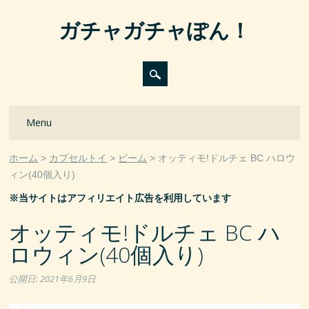
ガチャガチャぽん！
Main menu
Skip
Menu
to
content
ホーム
カプセルトイ
ビーム
オッティモ!ドルチェ BC ハロウ
ィン(40個入り)
※当サイトはアフィリエイト広告を利用しています
オッティモ!ドルチェ BC ハ
ロウィン(40個入り)
公開日:
2021年6月9日