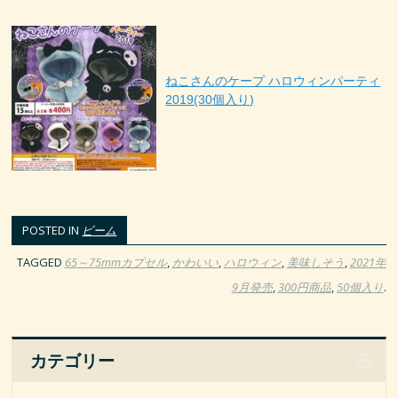
ねこさんのケープ ハロウィンパーティ
2019(30個入り)
POSTED IN
ビーム
TAGGED
65～75mmカプセル
,
かわいい
,
ハロウィン
,
美味しそう
,
2021年
9月発売
,
300円商品
,
50個入り
.
カテゴリー