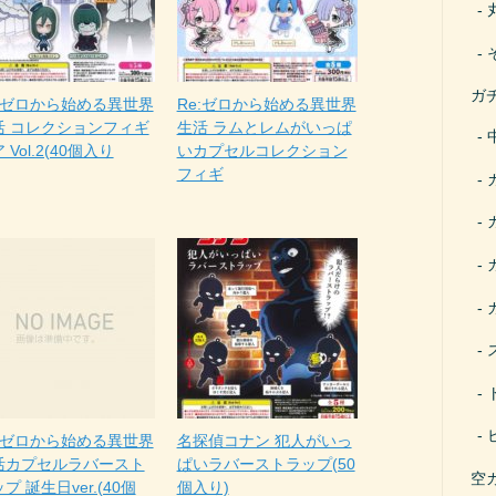
ガ
e:ゼロから始める異世界
Re:ゼロから始める異世界
活 コレクションフィギ
生活 ラムとレムがいっぱ
 Vol.2(40個入り
いカプセルコレクション
フィギ
e:ゼロから始める異世界
名探偵コナン 犯人がいっ
活カプセルラバースト
ぱいラバーストラップ(50
空
プ 誕生日ver.(40個
個入り)