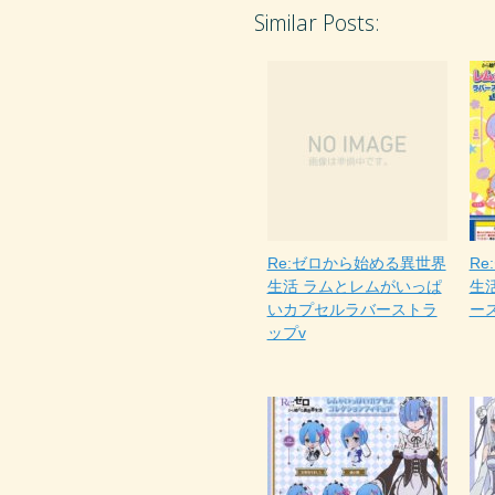
Similar Posts:
Re:ゼロから始める異世界
R
生活 ラムとレムがいっぱ
生
いカプセルラバーストラ
ース
ップv