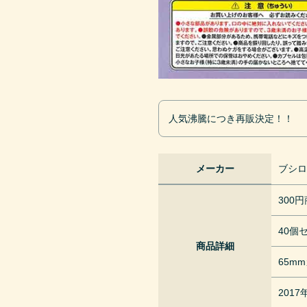
人気沸騰につき再販決定！！
メーカー
ブシ
300
40個
商品詳細
65m
201