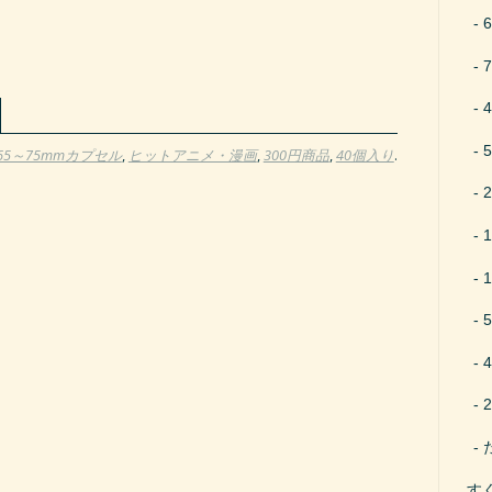
65～75mmカプセル
,
ヒットアニメ・漫画
,
300円商品
,
40個入り
.
す