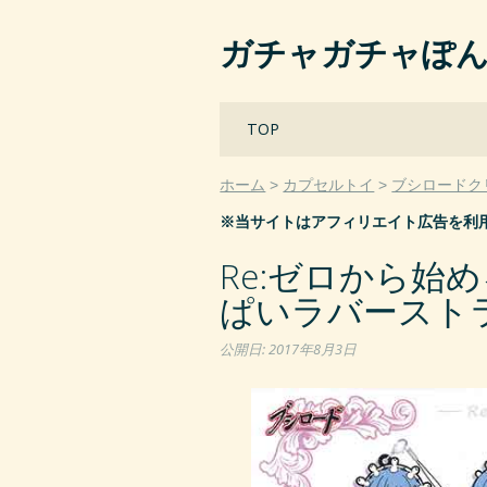
ガチャガチャぽ
Main menu
Skip
TOP
to
content
ホーム
カプセルトイ
ブシロードク
※当サイトはアフィリエイト広告を利
Re:ゼロから始
ぱいラバーストラ
公開日:
2017年8月3日