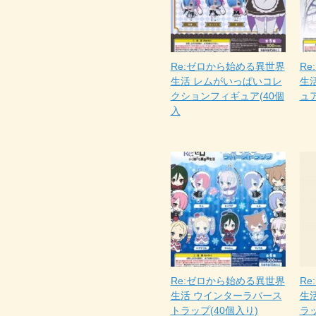
Re:ゼロから始める異世界
R
生活 レムがいっぱいコレ
生
クションフィギュア(40個
ュア
入
Re:ゼロから始める異世界
R
生活 ウインターラバース
生
トラップ(40個入り)
ラッ