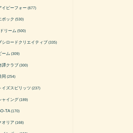
アイピーフォー
(677)
エポック
(530)
Jドリーム
(500)
ブシロードクリエイティブ
(335)
ビーム
(309)
奇譚クラブ
(300)
共同
(254)
トイズスピリッツ
(237)
シャイング
(189)
SO-TA
(170)
クオリア
(168)