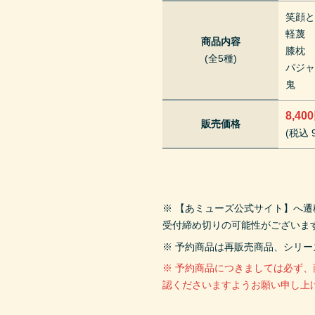
笑顔
軽蔑
商品内容
膝枕
(全5種)
パジ
鬼
8,40
販売価格
(税込 9
※ 【あミューズ公式サイト】へ
受付締め切りの可能性がございま
※ 予約商品は再販売商品、シリ
※ 予約商品につきましては必ず
認くださいますようお願い申し上