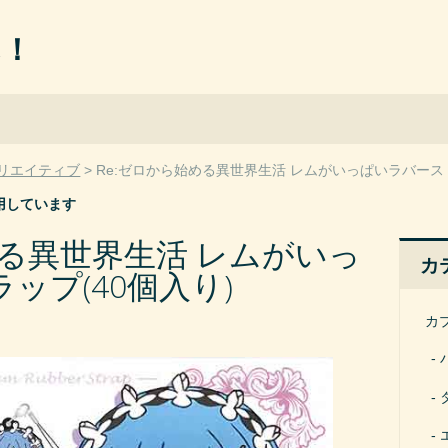
ん！
リエイティブ
Re:ゼロから始める異世界生活 レムがいっぱいラバースト
用しています
める異世界生活 レムがいっ
カ
ップ(40個入り)
カ