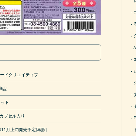
ロードクリエイティブ
円商品
セット
mカプセル入り
7年11月上旬発売予定[再販]