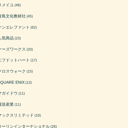
リメイユ
(46)
青島文化教材社
(45)
ケンエレファント
(62)
人気商品
(23)
ケーズワークス
(20)
エフドットハート
(17)
クロスウォーク
(15)
SQUARE ENIX
(13)
マガイドウ
(11)
榎並産業
(11)
マックスリミテッド
(10)
ターリンインターナショナル
(26)