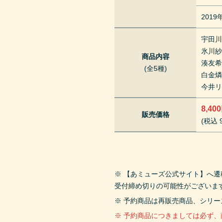
201
宇田
氷川
商品内容
湊友
(全5種)
白金
今井
8,40
販売価格
(税込 9
※ 【あミューズ公式サイト】へ
受付締め切りの可能性がございま
※ 予約商品は再販売商品、シリ
※ 予約商品につきましては必ず