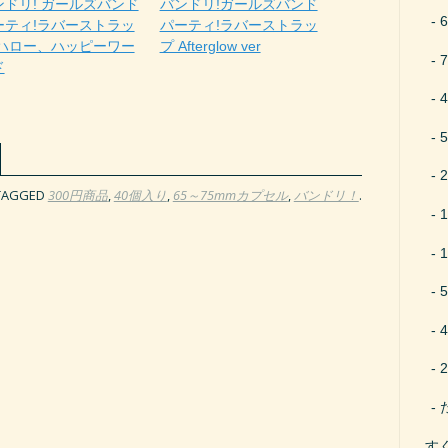
ンドリ! ガールズバンド
バンドリ!ガールズバンド
ーティ!ラバーストラッ
パーティ!ラバーストラッ
 ハロー、ハッピーワー
プ Afterglow ver
ド
TAGGED
300円商品
,
40個入り
,
65～75mmカプセル
,
バンドリ！
.
す