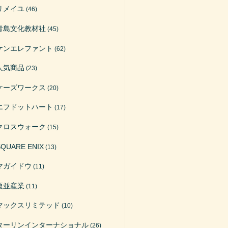
リメイユ
(46)
青島文化教材社
(45)
ケンエレファント
(62)
人気商品
(23)
ケーズワークス
(20)
エフドットハート
(17)
クロスウォーク
(15)
SQUARE ENIX
(13)
マガイドウ
(11)
榎並産業
(11)
マックスリミテッド
(10)
ターリンインターナショナル
(26)