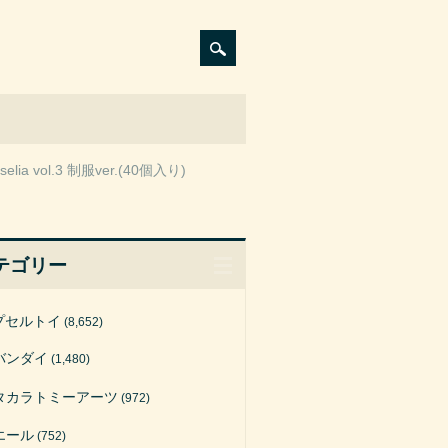
vol.3 制服ver.(40個入り)
テゴリー
プセルトイ
(8,652)
バンダイ
(1,480)
タカラトミーアーツ
(972)
エール
(752)