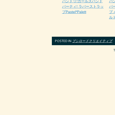
バンドリ!ガールズバンド
バ
パーティ! ラバーストラッ
パ
プPastel*Palett
プ
ル
POSTED IN
ブシロードクリエイティブ