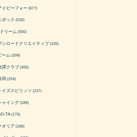
アイピーフォー
(677)
エポック
(530)
Jドリーム
(500)
ブシロードクリエイティブ
(335)
ビーム
(309)
奇譚クラブ
(300)
共同
(254)
トイズスピリッツ
(237)
シャイング
(189)
SO-TA
(170)
クオリア
(168)