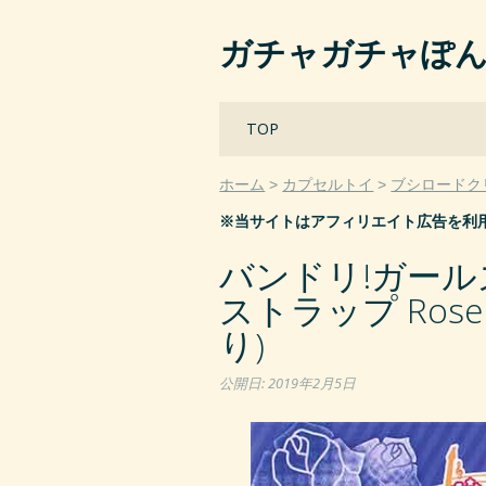
ガチャガチャぽ
Main menu
Skip
TOP
to
content
ホーム
カプセルトイ
ブシロードク
※当サイトはアフィリエイト広告を利
バンドリ!ガール
ストラップ Roselia
り)
公開日:
2019年2月5日