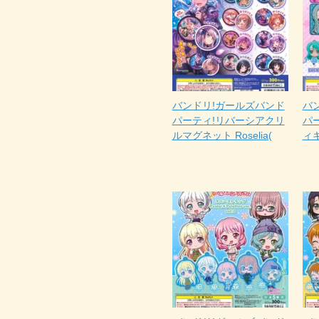
バンドリ!ガールズバンド
バ
パーティ!リバーシアクリ
パ
ルマグネット Roselia(
ィギ