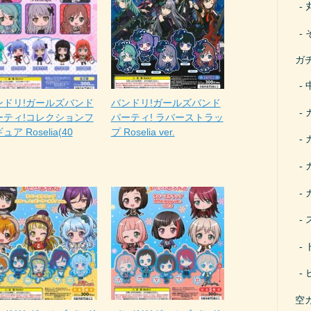
ガ
ンドリ!ガールズバンド
バンドリ!ガールズバンド
ーティ!コレクションフ
パーティ! ラバーストラッ
ュア Roselia(40
プ Roselia ver.
空