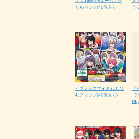
クス Divisionネームアク
ス
リルバッジ(40個入り
ラッ
ヒプノシスマイク はむは
「
むクリップ(40個入り)
−Di
Rh