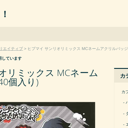
ん！
リエイティブ
ヒプマイ サンリオリミックス MCネームアクリルバッジ(
用しています
オリミックス MCネーム
カ
0個入り)
カ