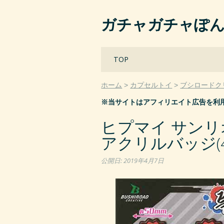
ガチャガチャぽ
Main menu
Skip
TOP
to
content
ホーム
カプセルトイ
ブシロードク
※当サイトはアフィリエイト広告を利
ヒプマイ サンリ
アクリルバッジ(4
公開日:
2019年4月7日