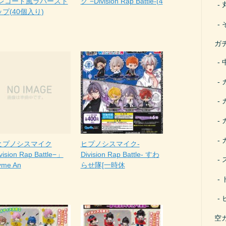
 レコード風ラバースト
ク −Division Rap Battle-(4
プ(40個入り)
ガ
ヒプノシスマイク
ヒプノシスマイク-
vision Rap Battle−」
Division Rap Battle- すわ
yme An
らせ隊[一時休
空