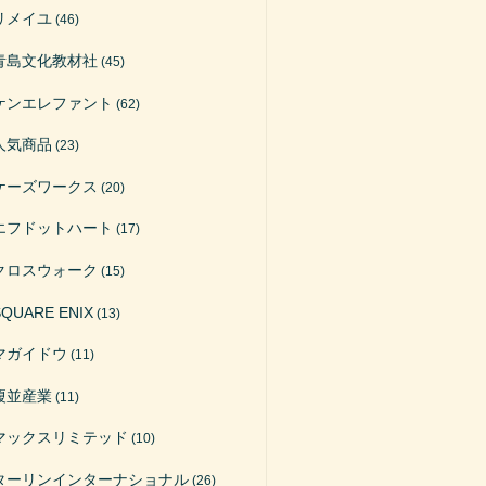
リメイユ
(46)
青島文化教材社
(45)
ケンエレファント
(62)
人気商品
(23)
ケーズワークス
(20)
エフドットハート
(17)
クロスウォーク
(15)
SQUARE ENIX
(13)
マガイドウ
(11)
榎並産業
(11)
マックスリミテッド
(10)
ターリンインターナショナル
(26)