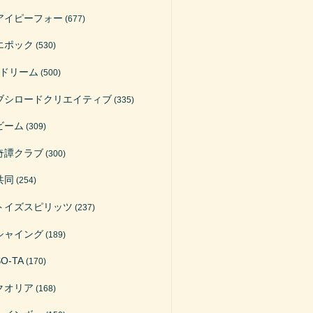
アイピーフォー
(677)
エポック
(530)
Jドリーム
(500)
ブシロードクリエイティブ
(335)
ビーム
(309)
奇譚クラブ
(300)
共同
(254)
トイズスピリッツ
(237)
シャイング
(189)
SO-TA
(170)
クオリア
(168)