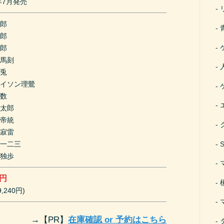
9年7月発売
一郎
二郎
三郎
左馬刻
銃兎
メイソン理鶯
乱数
幻太郎
川帝統
寺寂雷
冉一二三
坂独歩
0円
,240円)
→
【PR】
在庫確認 or 予約はこちら