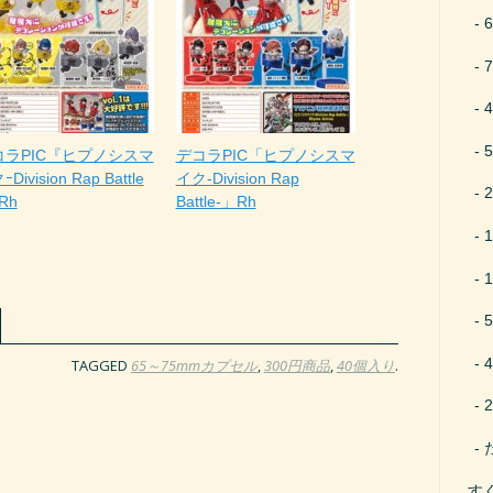
コラPIC『ヒプノシスマ
デコラPIC「ヒプノシスマ
Division Rap Battle
イク-Division Rap
Rh
Battle-」Rh
TAGGED
65～75mmカプセル
,
300円商品
,
40個入り
.
す