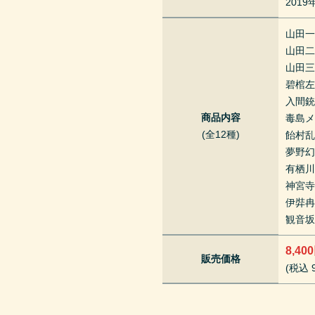
201
山田
山田
山田
碧棺
入間
商品内容
毒島
(全12種)
飴村
夢野
有栖
神宮
伊弉
観音
8,40
販売価格
(税込 9