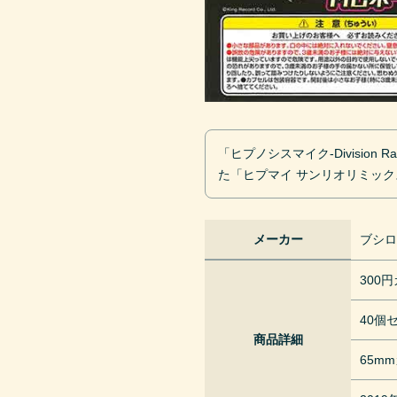
「ヒプノシスマイク-Division 
た「ヒプマイ サンリオリミッ
メーカー
ブシ
300
40個
商品詳細
65m