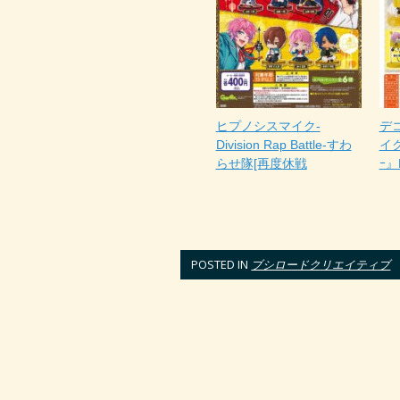
ヒプノシスマイク-
デ
Division Rap Battle-すわ
イクｰ
らせ隊[再度休戦
ｰ』
POSTED IN
ブシロードクリエイティブ