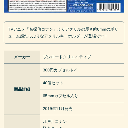
TVアニメ「名探偵コナン」よりアクリルの厚さ約8mmのボリ
ューム感たっぷりなアクリルキーホルダーが登場です！
メーカー
ブシロードクリエイティブ
300円カプセルトイ
40個セット
商品詳細
65mmカプセル入り
2019年11月発売
江戸川コナン