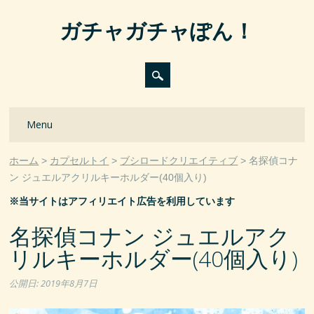
ガチャガチャぽん！
Main menu
Skip
Menu
to
content
ホーム
カプセルトイ
ブシロードクリエイティブ
名探偵コナ
ン ジュエルアクリルキーホルダー(40個入り)
※当サイトはアフィリエイト広告を利用しています
名探偵コナン ジュエルアク
リルキーホルダー(40個入り)
公開日:
2019年8月7日