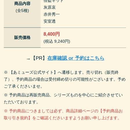
怪盗キッド
商品内容
灰原哀
(全5種)
赤井秀一
安室透
8,400円
販売価格
(税込 9,240円)
→
【PR】
在庫確認 or 予約はこちら
※ 【あミューズ公式サイト】へ遷移します。売り切れ（販売終
了）、予約商品の場合は受付締め切りの可能性がございます。予め
ご了承くださいませ。
※ 予約商品は再販売商品、シリーズものを中心にご紹介させてい
ただいております。
※ 予約商品につきましては必ず、商品詳細ページの【予約商品お
取り引き規約】をご確認くださいますようお願い申し上げます。