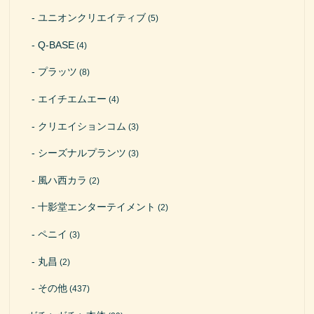
ユニオンクリエイティブ
(5)
Q-BASE
(4)
プラッツ
(8)
エイチエムエー
(4)
クリエイションコム
(3)
シーズナルプランツ
(3)
風ハ西カラ
(2)
十影堂エンターテイメント
(2)
ペニイ
(3)
丸昌
(2)
その他
(437)