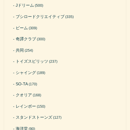
Jドリーム
(500)
ブシロードクリエイティブ
(335)
ビーム
(309)
奇譚クラブ
(300)
共同
(254)
トイズスピリッツ
(237)
シャイング
(189)
SO-TA
(170)
クオリア
(168)
レインボー
(150)
スタンドストーンズ
(127)
海洋堂
(90)