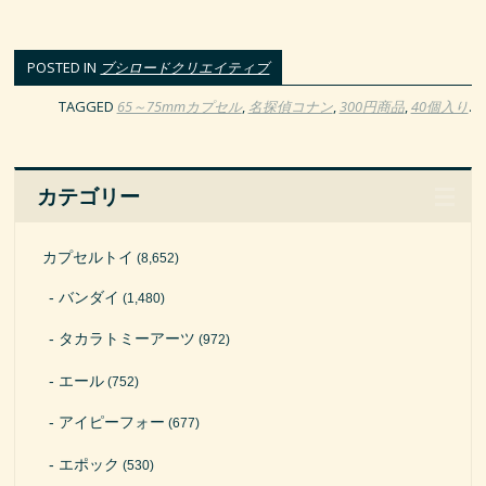
POSTED IN
ブシロードクリエイティブ
TAGGED
65～75mmカプセル
,
名探偵コナン
,
300円商品
,
40個入り
.
カテゴリー
カプセルトイ
(8,652)
バンダイ
(1,480)
タカラトミーアーツ
(972)
エール
(752)
アイピーフォー
(677)
エポック
(530)