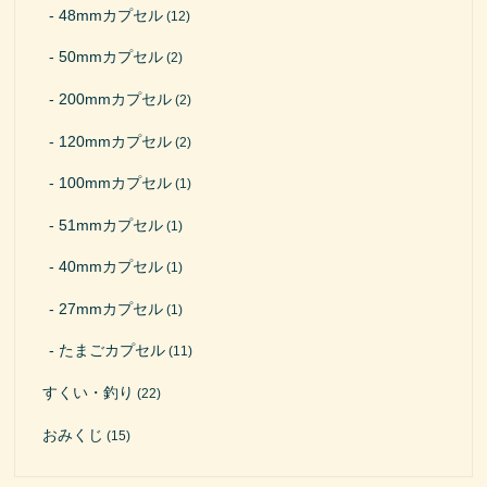
48mmカプセル
(12)
50mmカプセル
(2)
200mmカプセル
(2)
120mmカプセル
(2)
100mmカプセル
(1)
51mmカプセル
(1)
40mmカプセル
(1)
27mmカプセル
(1)
たまごカプセル
(11)
すくい・釣り
(22)
おみくじ
(15)