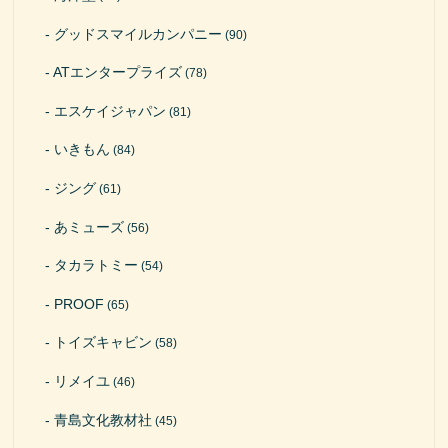
グッドスマイルカンパニー
(90)
ATエンタープライズ
(78)
エスケイジャパン
(81)
いきもん
(84)
ジング
(61)
あミューズ
(56)
タカラトミー
(54)
PROOF
(65)
トイズキャビン
(58)
リメイユ
(46)
青島文化教材社
(45)