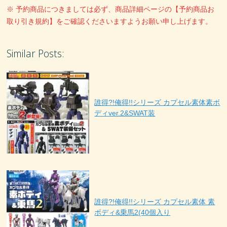
※ 予約商品につきましては必ず、商品詳細ページの【予約商品お
取り引き規約】をご確認くださいますようお願い申し上げます。
Similar Posts:
誰得?!俺得!!シリーズ カプセル素体素ボ
ディver.2&SWAT装
誰得?!俺得!!シリーズ カプセル素体 素
ボディ&乗馬2(40個入り