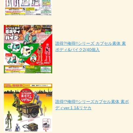
誰得?!俺得!!シリーズ カプセル素体 素
ボディ&バイク2(40個入
誰得!?俺得!!シリーズカプセル素体 素ボ
ディver.1.1&リヤカ