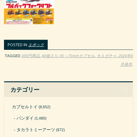
POSTED IN
エポック
TAGGED
300円商品
,
40個入り
,
65～75mmカプセル
,
大人ガチャ
,
2020年6
月発売
.
カテゴリー
カプセルトイ
(8,652)
バンダイ
(1,480)
タカラトミーアーツ
(972)