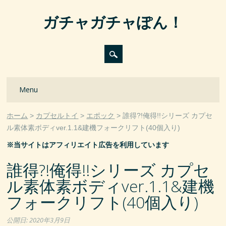
ガチャガチャぽん！
Main menu
Skip
Menu
to
content
ホーム
カプセルトイ
エポック
誰得?!俺得!!シリーズ カプセ
ル素体素ボディver.1.1&建機フォークリフト(40個入り)
※当サイトはアフィリエイト広告を利用しています
誰得?!俺得!!シリーズ カプセ
ル素体素ボディver.1.1&建機
フォークリフト(40個入り)
公開日:
2020年3月9日