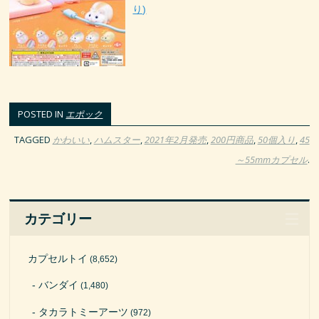
り)
POSTED IN
エポック
TAGGED
かわいい
,
ハムスター
,
2021年2月発売
,
200円商品
,
50個入り
,
45
～55mmカプセル
.
カテゴリー
カプセルトイ
(8,652)
バンダイ
(1,480)
タカラトミーアーツ
(972)