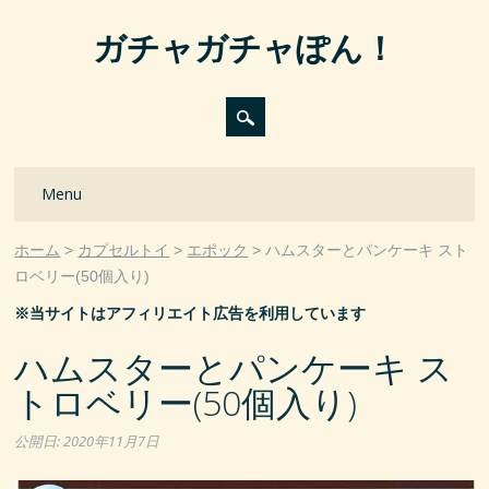
ガチャガチャぽん！
Main menu
Skip
Menu
to
content
ホーム
カプセルトイ
エポック
ハムスターとパンケーキ スト
ロベリー(50個入り)
※当サイトはアフィリエイト広告を利用しています
ハムスターとパンケーキ ス
トロベリー(50個入り)
公開日:
2020年11月7日