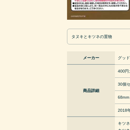
タヌキとキツネの置物
メーカー
グッ
400
30個
商品詳細
68m
2018
キツネ