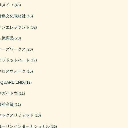
リメイユ
(46)
青島文化教材社
(45)
ケンエレファント
(62)
人気商品
(23)
ケーズワークス
(20)
エフドットハート
(17)
クロスウォーク
(15)
SQUARE ENIX
(13)
マガイドウ
(11)
榎並産業
(11)
マックスリミテッド
(10)
ターリンインターナショナル
(26)