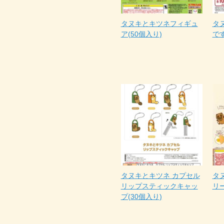
タヌキとキツネフィギュ
タ
ア(50個入り)
です
タヌキとキツネ カプセル
タ
リップスティックキャッ
リー
プ(30個入り)