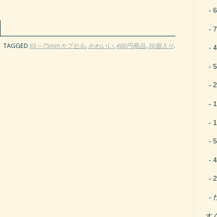
TAGGED
65～75mmカプセル
,
かわいい
,
400円商品
,
30個入り
.
す