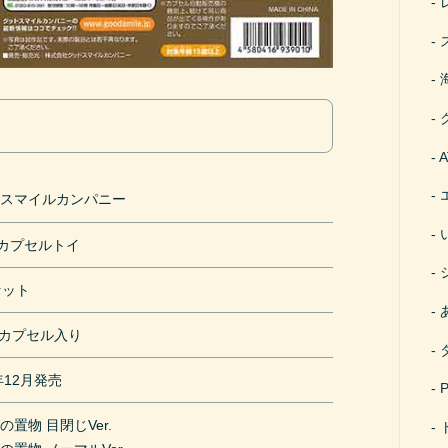
ドスマイルカンパニー
円カプセルトイ
セット
mカプセル入り
年12月発売
の置物 目閉じVer.