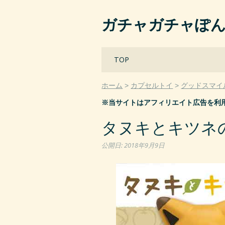
ガチャガチャぽ
Main menu
Skip
TOP
to
content
ホーム
カプセルトイ
グッドスマイ
※当サイトはアフィリエイト広告を利
タヌキとキツネの
公開日:
2018年9月9日