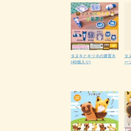
タヌキとキツネの箸置き
タ
(40個入り)
ーツ