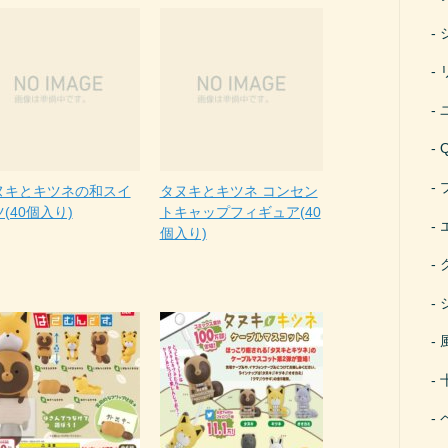
ヌキとキツネの和スイ
タヌキとキツネ コンセン
(40個入り)
トキャップフィギュア(40
個入り)