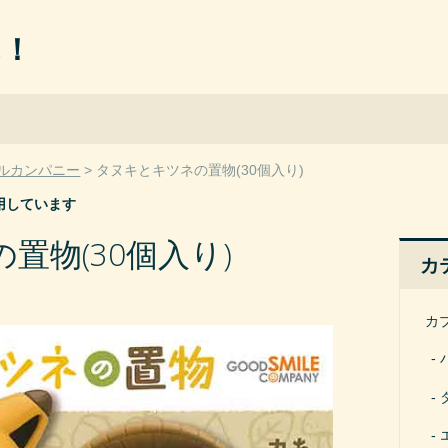
ん！
ルカンパニー
タヌキとキツネの置物(30個入り)
用しています
置物(30個入り)
カ
カ