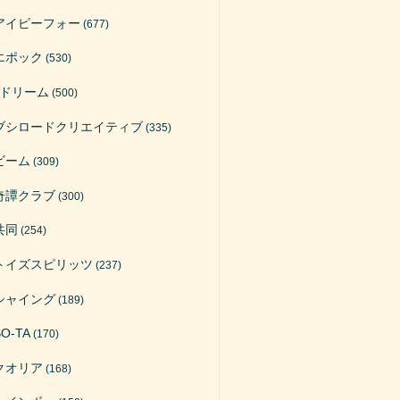
アイピーフォー
(677)
エポック
(530)
Jドリーム
(500)
ブシロードクリエイティブ
(335)
ビーム
(309)
奇譚クラブ
(300)
共同
(254)
トイズスピリッツ
(237)
シャイング
(189)
SO-TA
(170)
クオリア
(168)