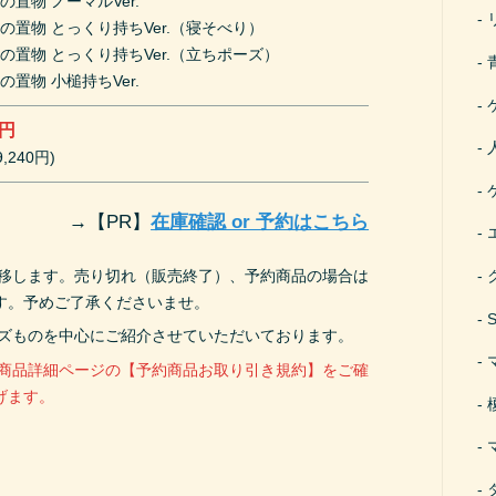
の置物 ノーマルVer.
の置物 とっくり持ちVer.（寝そべり）
の置物 とっくり持ちVer.（立ちポーズ）
の置物 小槌持ちVer.
0円
,240円)
→
【PR】
在庫確認 or 予約はこちら
遷移します。売り切れ（販売終了）、予約商品の場合は
す。予めご了承くださいませ。
ーズものを中心にご紹介させていただいております。
、商品詳細ページの【予約商品お取り引き規約】をご確
げます。