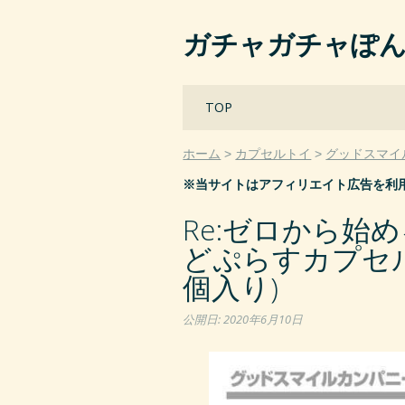
ガチャガチャぽ
Main menu
Skip
TOP
to
content
ホーム
カプセルトイ
グッドスマイ
※当サイトはアフィリエイト広告を利
Re:ゼロから始
どぷらすカプセル
個入り)
公開日:
2020年6月10日