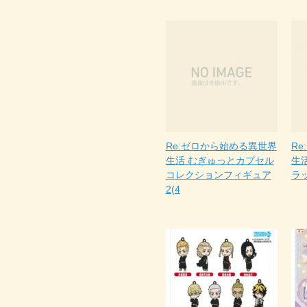
Re:ゼロから始める異世界
R
生活 むぎゅっとカプセル
生
コレクションフィギュア
ラッ
2(4