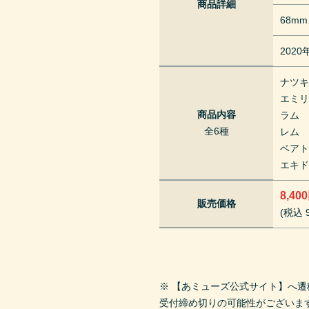
商品詳細
68m
202
ナツ
エミ
商品内容
ラム
全6種
レム
ベア
エキ
8,40
販売価格
(税込 9
※ 【あミューズ公式サイト】へ
受付締め切りの可能性がございま