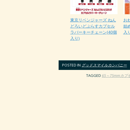
東京リベンジャーズ ねん
おね
どろいどぷらすカプセル
始
ラバーキーチェーン(40個
入り
入り)
POSTED IN
グッドスマイルカンパニー
TAGGED
65～75mmカプ