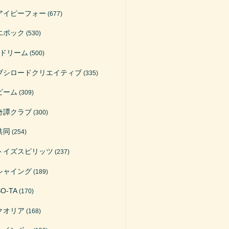
アイピーフォー
(677)
エポック
(530)
Jドリーム
(500)
ブシロードクリエイティブ
(335)
ビーム
(309)
奇譚クラブ
(300)
共同
(254)
トイズスピリッツ
(237)
シャイング
(189)
SO-TA
(170)
クオリア
(168)