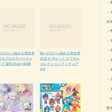
ガ
e:ゼロから始める異世界
Re:ゼロから始める異世界
活カプセルラバースト
生活 むぎゅっとカプセル
プ 誕生日ver.(40個
コレクションフィギュア
1(4
空