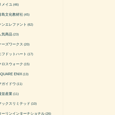
リメイユ
(46)
青島文化教材社
(45)
ケンエレファント
(62)
人気商品
(23)
ケーズワークス
(20)
エフドットハート
(17)
クロスウォーク
(15)
SQUARE ENIX
(13)
マガイドウ
(11)
榎並産業
(11)
マックスリミテッド
(10)
ターリンインターナショナル
(26)