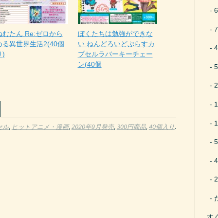
むたん Re:ゼロから
ぼくたちは勉強ができな
める異世界生活2(40個
い ねんどろいどぷらすカ
)
プセルラバーキーチェー
ン(40個
セル
,
ヒットアニメ・漫画
,
2020年9月発売
,
300円商品
,
40個入り
.
す