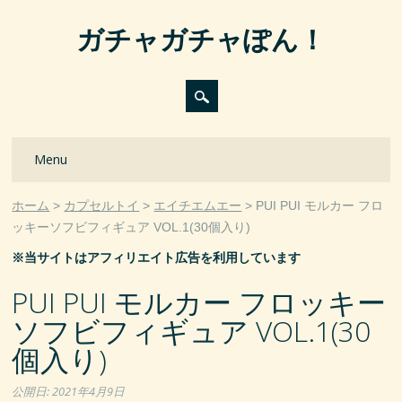
ガチャガチャぽん！
Main menu
Skip
Menu
to
content
ホーム
カプセルトイ
エイチエムエー
PUI PUI モルカー フロ
ッキーソフビフィギュア VOL.1(30個入り)
※当サイトはアフィリエイト広告を利用しています
PUI PUI モルカー フロッキー
ソフビフィギュア VOL.1(30
個入り)
公開日:
2021年4月9日