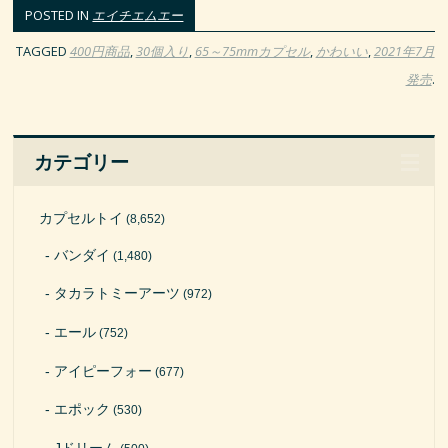
POSTED IN
エイチエムエー
TAGGED
400円商品
,
30個入り
,
65～75mmカプセル
,
かわいい
,
2021年7月
発売
.
カテゴリー
カプセルトイ
(8,652)
バンダイ
(1,480)
タカラトミーアーツ
(972)
エール
(752)
アイピーフォー
(677)
エポック
(530)
Jドリーム