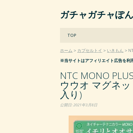
ガチャガチャぽ
Main menu
Skip
TOP
to
content
ホーム
カプセルトイ
いきもん
N
※当サイトはアフィリエイト広告を利
NTC MONO P
ウウオ マグネッ
入り)
公開日:
2021年3月8日