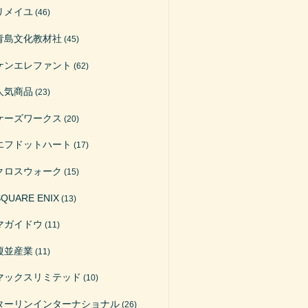
リメイユ
(46)
青島文化教材社
(45)
ケンエレファント
(62)
人気商品
(23)
ケーズワークス
(20)
エフドットハート
(17)
クロスウォーク
(15)
SQUARE ENIX
(13)
マガイドウ
(11)
榎並産業
(11)
マックスリミテッド
(10)
ターリンインターナショナル
(26)