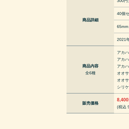
300
40個
商品詳細
65m
202
アカハ
アカハ
商品内容
アカハ
全6種
オオ
オオ
シリ
8,40
販売価格
(税込 9