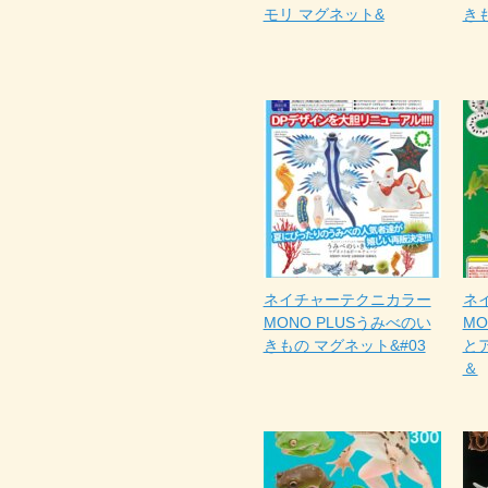
モリ マグネット&
きも
ネイチャーテクニカラー
ネ
MONO PLUSうみべのい
MO
きもの マグネット&#03
と
＆