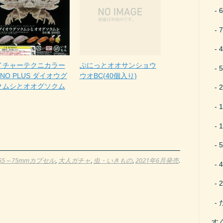
イチャーテクニカラー
ぷにっとオオサンショウ
NO PLUS ダイオウグ
ウオBC(40個入り)
クムシとオオグソクム
65～75mmカプセル
,
大人ガチャ
,
虫・いきもの
,
2021年6月発売
.
す