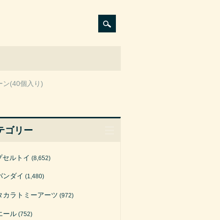
ン(40個入り)
テゴリー
プセルトイ
(8,652)
バンダイ
(1,480)
タカラトミーアーツ
(972)
エール
(752)