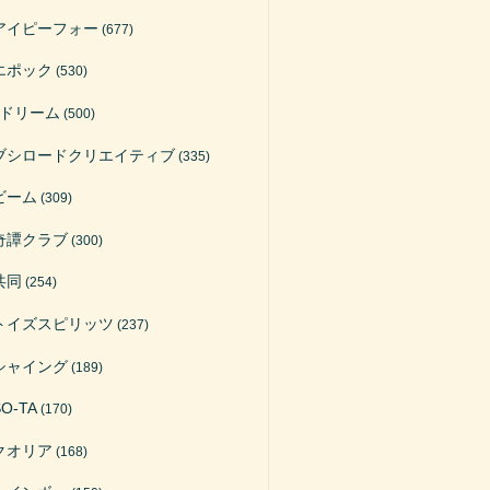
アイピーフォー
(677)
エポック
(530)
Jドリーム
(500)
ブシロードクリエイティブ
(335)
ビーム
(309)
奇譚クラブ
(300)
共同
(254)
トイズスピリッツ
(237)
シャイング
(189)
SO-TA
(170)
クオリア
(168)