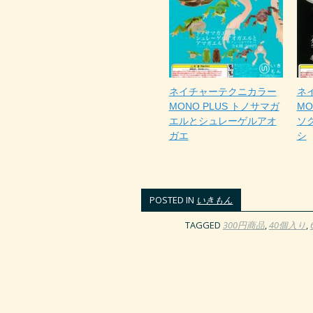
ネイチャーテクニカラー
ネ
MONO PLUS トノサマガ
MO
エルとシュレーゲルアオ
ソ
ガエ
シ
POSTED IN
いきもん
TAGGED
300円商品
,
40個入り
,