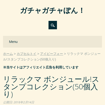
ガチャガチャぽん！
Main menu
Skip
Menu
to
content
ホーム
カプセルトイ
アイピーフォー
リラックマ ボンジュー
ル!スタンプコレクション(50個入り)
※当サイトはアフィリエイト広告を利用しています
リラックマ ボンジュール!ス
タンプコレクション(50個入
り)
公開日:
2018年2月14日