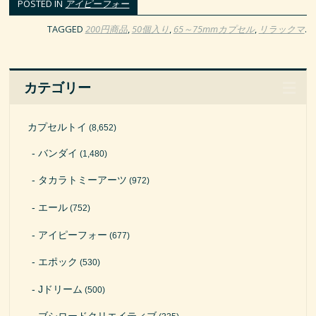
POSTED IN
アイピーフォー
TAGGED
200円商品
,
50個入り
,
65～75mmカプセル
,
リラックマ
.
カテゴリー
カプセルトイ
(8,652)
バンダイ
(1,480)
タカラトミーアーツ
(972)
エール
(752)
アイピーフォー
(677)
エポック
(530)
Jドリーム
(500)