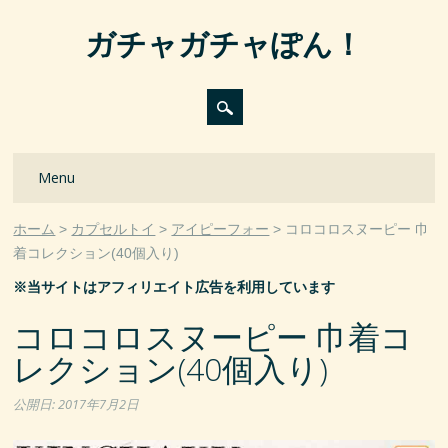
ガチャガチャぽん！
Main menu
Skip
Menu
to
content
ホーム
カプセルトイ
アイピーフォー
コロコロスヌーピー 巾
着コレクション(40個入り)
※当サイトはアフィリエイト広告を利用しています
コロコロスヌーピー 巾着コ
レクション(40個入り)
公開日:
2017年7月2日