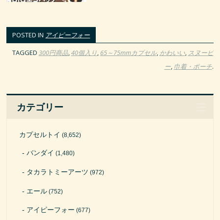
POSTED IN
アイピーフォー
TAGGED
300円商品
,
40個入り
,
65～75mmカプセル
,
かわいい
,
スヌーピ
ー
,
巾着・ポーチ
.
カテゴリー
カプセルトイ
(8,652)
バンダイ
(1,480)
タカラトミーアーツ
(972)
エール
(752)
アイピーフォー
(677)