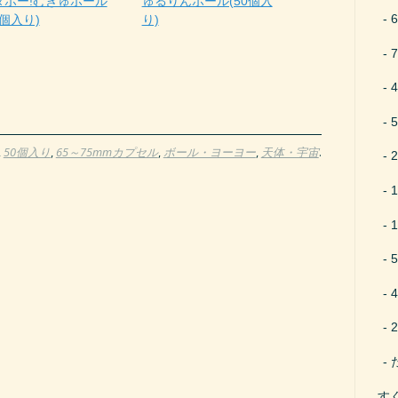
タボー!むぎゅボール
ゅるりんボール(50個入
0個入り)
り)
,
50個入り
,
65～75mmカプセル
,
ボール・ヨーヨー
,
天体・宇宙
.
す