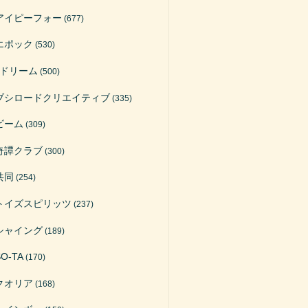
アイピーフォー
(677)
エポック
(530)
Jドリーム
(500)
ブシロードクリエイティブ
(335)
ビーム
(309)
奇譚クラブ
(300)
共同
(254)
トイズスピリッツ
(237)
シャイング
(189)
SO-TA
(170)
クオリア
(168)