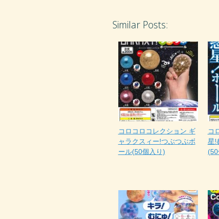
Similar Posts:
コロコロコレクション ギ
コ
ャラクスィー!つぶつぶボ
星
ール(50個入り)
(5