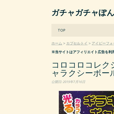
ガチャガチャぽ
Main menu
Skip
TOP
to
content
ホーム
カプセルトイ
アイピーフォ
※当サイトはアフィリエイト広告を利
コロコロコレクシ
ャラクシーボール
公開日:
2019年7月16日