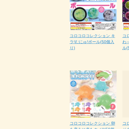
コロコロコレクション キ
コ
ラ!むにゅ!ボール(50個入
わ～
り)
ル(
コロコロコレクション 卵
コ