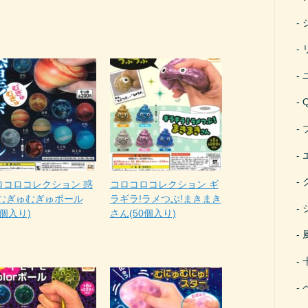
ロコロコレクション 惑
コロコロコレクション ギ
!むぎゅむぎゅボール
ラギラ!ラメつぶ!まきまき
0個入り)
さん(50個入り)