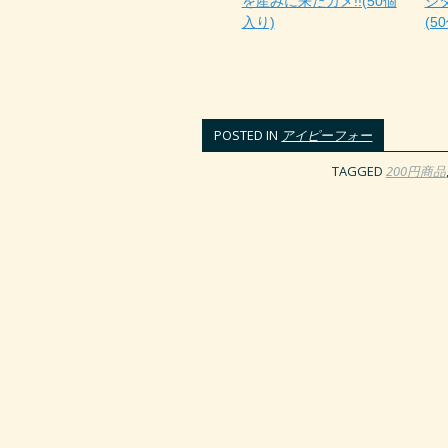
を産みに来たカメ!!(50個
ジ
入り)
(5
POSTED IN
アイピーフォー
TAGGED
200円商品