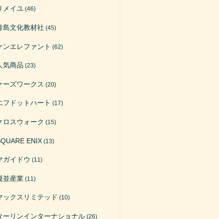
リメイユ
(46)
青島文化教材社
(45)
ケンエレファント
(62)
人気商品
(23)
ケーズワークス
(20)
エフドットハート
(17)
クロスウォーク
(15)
SQUARE ENIX
(13)
マガイドウ
(11)
榎並産業
(11)
マックスリミテッド
(10)
ターリンインターナショナル
(26)