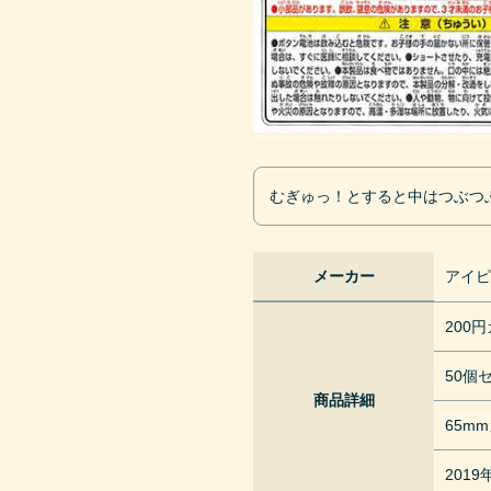
むぎゅっ！とすると中はつぶつ
メーカー
アイ
200
50個
商品詳細
65m
201