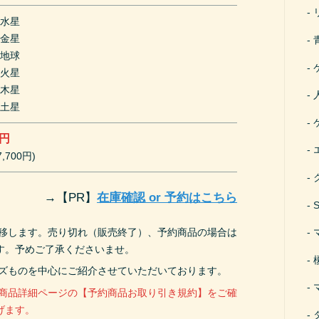
！水星
！金星
！地球
！火星
！木星
！土星
0円
,700円)
→
【PR】
在庫確認 or 予約はこちら
遷移します。売り切れ（販売終了）、予約商品の場合は
す。予めご了承くださいませ。
ーズものを中心にご紹介させていただいております。
、商品詳細ページの【予約商品お取り引き規約】をご確
げます。