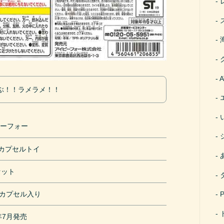
ぶ！！ラメラメ！！
ピーフォー
円カプセルトイ
セット
mカプセル入り
9年7月発売