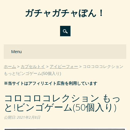
ガチャガチャぽん！
Main menu
Skip
Menu
to
content
ホーム
カプセルトイ
アイピーフォー
コロコロコレクション
もっと!ビンゴゲーム(50個入り)
※当サイトはアフィリエイト広告を利用しています
コロコロコレクション もっ
と!ビンゴゲーム(50個入り)
公開日:
2021年2月8日