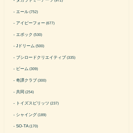
(972)
エール
(752)
アイピーフォー
(677)
エポック
(530)
Jドリーム
(500)
ブシロードクリエイティブ
(335)
ビーム
(309)
奇譚クラブ
(300)
共同
(254)
トイズスピリッツ
(237)
シャイング
(189)
SO-TA
(170)