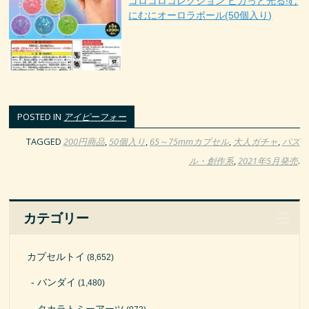
コロコロコレクション ピカっと光る!む
にむにオーロラボール(50個入り)
POSTED IN
アイピーフォー
TAGGED
200円商品
,
50個入り
,
65～75mmカプセル
,
大人ガチャ
,
パズ
ル・創作系
,
2021年5月発売
.
カテゴリー
カプセルトイ
(8,652)
バンダイ
(1,480)
タカラトミーアーツ