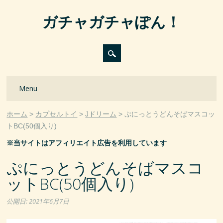
ガチャガチャぽん！
Main menu
Skip
Menu
to
content
ホーム
カプセルトイ
Jドリーム
ぷにっとうどんそばマスコッ
トBC(50個入り)
※当サイトはアフィリエイト広告を利用しています
ぷにっとうどんそばマスコ
ットBC(50個入り)
公開日:
2021年6月7日