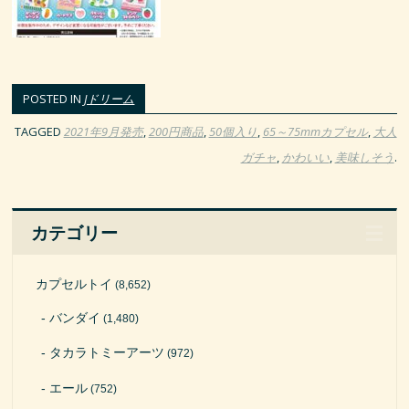
POSTED IN
Jドリーム
TAGGED
2021年9月発売
,
200円商品
,
50個入り
,
65～75mmカプセル
,
大人
ガチャ
,
かわいい
,
美味しそう
.
カテゴリー
カプセルトイ
(8,652)
バンダイ
(1,480)
タカラトミーアーツ
(972)
エール
(752)