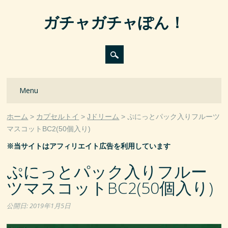
ガチャガチャぽん！
Main menu
Skip
Menu
to
content
ホーム
カプセルトイ
Jドリーム
ぷにっとパック入りフルーツ
マスコットBC2(50個入り)
※当サイトはアフィリエイト広告を利用しています
ぷにっとパック入りフルー
ツマスコットBC2(50個入り)
公開日:
2019年1月5日