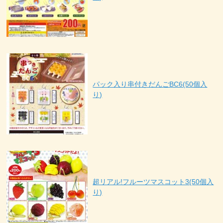
パック入り串付きだんごBC6(50個入
り)
超リアル!フルーツマスコット3(50個入
り)