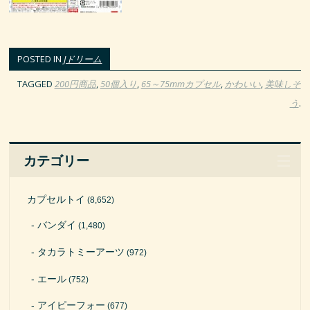
POSTED IN
Jドリーム
TAGGED
200円商品
,
50個入り
,
65～75mmカプセル
,
かわいい
,
美味しそ
う
.
カテゴリー
カプセルトイ
(8,652)
バンダイ
(1,480)
タカラトミーアーツ
(972)
エール
(752)
アイピーフォー
(677)