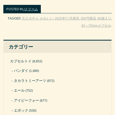
POSTED IN
Jドリーム
TAGGED
大人ガチャ
,
かわいい
,
2020年11月発売
,
300円商品
,
40個入り
,
65～75mmカプセル
.
カテゴリー
カプセルトイ
(8,652)
バンダイ
(1,480)
タカラトミーアーツ
(972)
エール
(752)
アイピーフォー
(677)
エポック
(530)