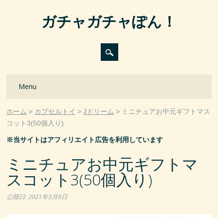
ガチャガチャぽん！
Main menu
Skip
Menu
to
content
ホーム
カプセルトイ
Jドリーム
ミニチュアお中元ギフトマス
コット3(50個入り)
※当サイトはアフィリエイト広告を利用しています
ミニチュアお中元ギフトマ
スコット3(50個入り)
公開日:
2021年3月8日