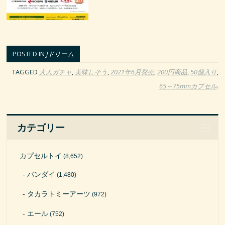
POSTED IN
Jドリーム
TAGGED
大人ガチャ
,
美味しそう
,
2021年6月発売
,
200円商品
,
50個入り
,
65～75mmカプセル
.
カテゴリー
カプセルトイ
(8,652)
バンダイ
(1,480)
タカラトミーアーツ
(972)
エール
(752)