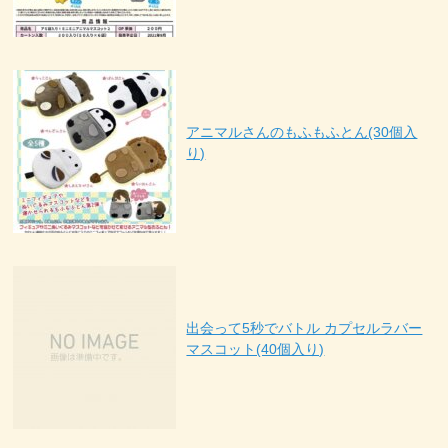
アニマルさんのもふもふとん(30個入
り)
出会って5秒でバトル カプセルラバー
マスコット(40個入り)