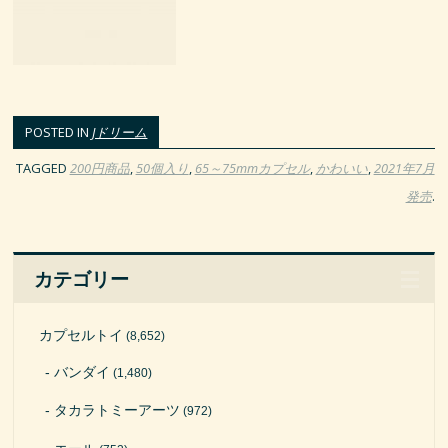
POSTED IN
Jドリーム
TAGGED
200円商品
,
50個入り
,
65～75mmカプセル
,
かわいい
,
2021年7月
発売
.
カテゴリー
カプセルトイ
(8,652)
バンダイ
(1,480)
タカラトミーアーツ
(972)