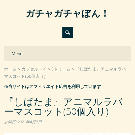
ガチャガチャぽん！
Main menu
Skip
Menu
to
content
ホーム
カプセルトイ
Jドリーム
『しばたま』アニマルラバー
マスコット(50個入り)
※当サイトはアフィリエイト広告を利用しています
『しばたま』アニマルラバ
ーマスコット(50個入り)
公開日:
2021年4月7日