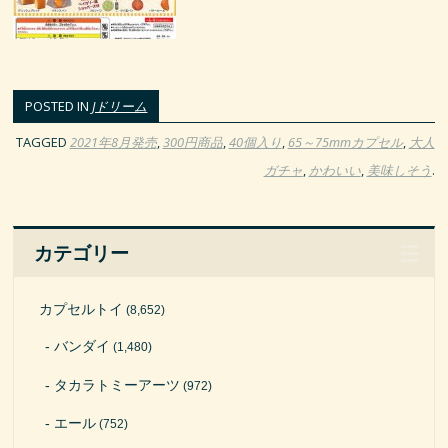
POSTED IN
Jドリーム
TAGGED
2021年8月発売
,
300円商品
,
40個入り
,
65～75mmカプセル
,
大人
ガチャ
,
かわいい
,
美味しそう
.
カテゴリー
カプセルトイ
(8,652)
バンダイ
(1,480)
タカラトミーアーツ
(972)
エール
(752)