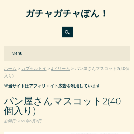
ガチャガチャぽん！
Main menu
Skip
Menu
to
content
ホーム
カプセルトイ
Jドリーム
パン屋さんマスコット2(40個
入り)
※当サイトはアフィリエイト広告を利用しています
パン屋さんマスコット2(40
個入り)
公開日:
2021年5月9日