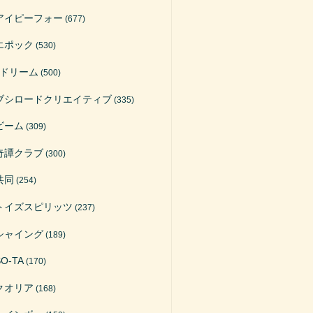
アイピーフォー
(677)
エポック
(530)
Jドリーム
(500)
ブシロードクリエイティブ
(335)
ビーム
(309)
奇譚クラブ
(300)
共同
(254)
トイズスピリッツ
(237)
シャイング
(189)
SO-TA
(170)
クオリア
(168)