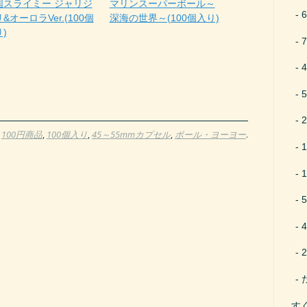
国スライミー ジャリジ
マリンスーパーボール～
&オーロラVer.(100個
深海の世界～(100個入り)
)
D
100円商品
,
100個入り
,
45～55mmカプセル
,
ボール・ヨーヨー
.
す