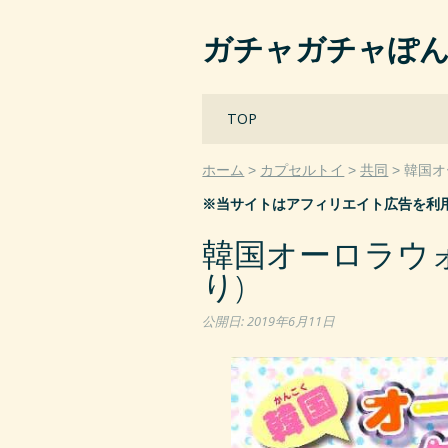
ガチャガチャぽ
Main menu
Skip
TOP
to
content
ホーム
カプセルトイ
共同
韓国オ
※当サイトはアフィリエイト広告を利
韓国オーロラウォ
り)
公開日:
2019年6月11日