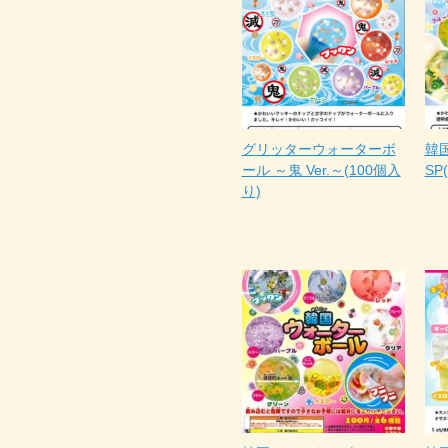
グリッターウォーターボ
韓
ール ～鬼 Ver.～(100個入
SP
り)