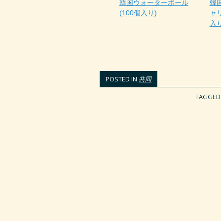
韓国ウォーターボール
韓
(100個入り)
ャリ
入り
POSTED IN
共同
TAGGE