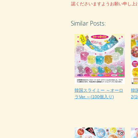
認くださいますようお願い申し上
Similar Posts:
韓国スライミー ～オーロ
韓
ラVer.～(100個入り)
2(