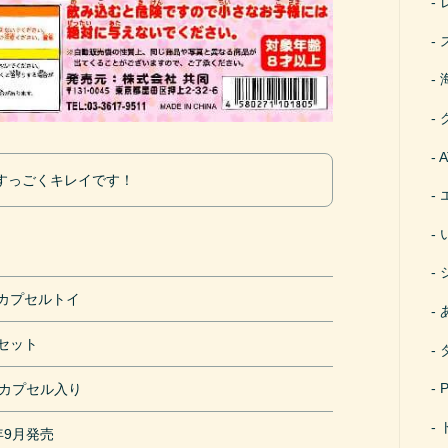
すっごくキレイです！
円カプセルトイ
個セット
mカプセル入り
9年9月発売