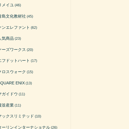
リメイユ
(46)
青島文化教材社
(45)
ケンエレファント
(62)
人気商品
(23)
ケーズワークス
(20)
エフドットハート
(17)
クロスウォーク
(15)
SQUARE ENIX
(13)
マガイドウ
(11)
榎並産業
(11)
マックスリミテッド
(10)
ターリンインターナショナル
(26)