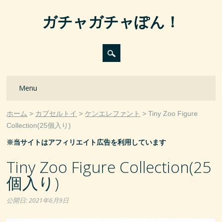
ガチャガチャぽん！
Main menu
Skip
Menu
to
content
ホーム
カプセルトイ
ケンエレファント
Tiny Zoo Figure
Collection(25個入り)
※当サイトはアフィリエイト広告を利用しています
Tiny Zoo Figure Collection(25
個入り)
公開日:
2021年6月9日