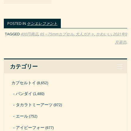
POSTED IN
ケンエレファント
TAGGED
400円商品
,
65～75mmカプセル
,
大人ガチャ
,
かわいい
,
2021年9
月発売
.
カテゴリー
カプセルトイ
(8,652)
バンダイ
(1,480)
タカラトミーアーツ
(972)
エール
(752)
アイピーフォー
(677)