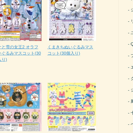
ナと雪の女王2 オラフ
くまきちぬいぐるみマス
いぐるみマスコット(30
コット(30個入り)
入り)