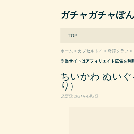
ガチャガチャぽ
Main menu
Skip
TOP
to
content
ホーム
カプセルトイ
奇譚クラブ
※当サイトはアフィリエイト広告を利
ちいかわ ぬいぐ
り)
公開日:
2021年4月3日