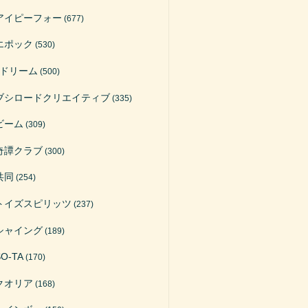
アイピーフォー
(677)
エポック
(530)
Jドリーム
(500)
ブシロードクリエイティブ
(335)
ビーム
(309)
奇譚クラブ
(300)
共同
(254)
トイズスピリッツ
(237)
シャイング
(189)
SO-TA
(170)
クオリア
(168)