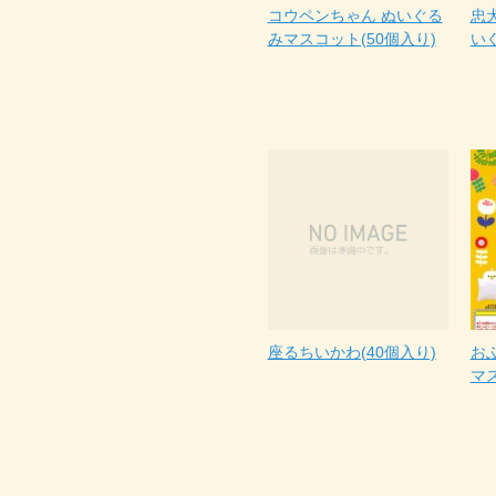
コウペンちゃん ぬいぐる
忠
みマスコット(50個入り)
いぐ
座るちいかわ(40個入り)
お
マス