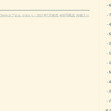
75mmカプセル
,
かわいい
,
2021年7月発売
,
400円商品
,
30個入り
.
す