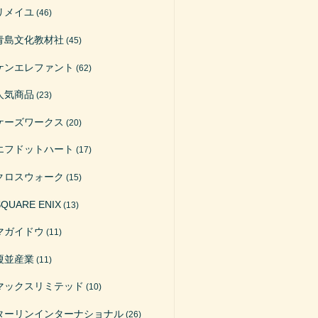
リメイユ
(46)
青島文化教材社
(45)
ケンエレファント
(62)
人気商品
(23)
ケーズワークス
(20)
エフドットハート
(17)
クロスウォーク
(15)
SQUARE ENIX
(13)
マガイドウ
(11)
榎並産業
(11)
マックスリミテッド
(10)
ターリンインターナショナル
(26)