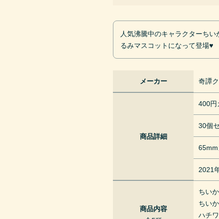
人気沸騰中のキャラクターちい
るみマスコットになって登場♥
メーカー
奇譚
400
30個
商品詳細
65m
202
ちい
ちい
商品内容
ハチ