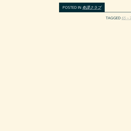
POSTED IN
奇譚クラブ
TAGGED
65～