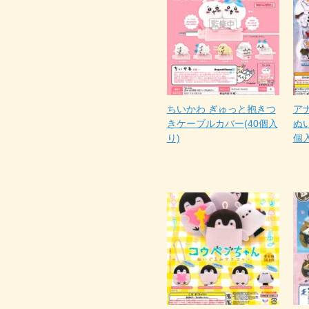
ちいかわ ぎゅっと抱きつ
ア
きケーブルカバー(40個入
ぬ
り)
個