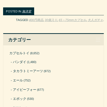
POSTED IN
海洋堂
TAGGED
400円商品
,
30個入り
,
65～75mmカプセル
,
大人ガチャ
.
カテゴリー
カプセルトイ
(8,652)
バンダイ
(1,480)
タカラトミーアーツ
(972)
エール
(752)
アイピーフォー
(677)
エポック
(530)