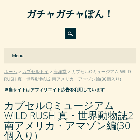
ガチャガチャぽん！
Main menu
Skip
Menu
to
content
ホーム
カプセルトイ
海洋堂
カプセルQミュージアム WILD
RUSH 真・世界動物誌2 南アメリカ・アマゾン編(30個入り)
※当サイトはアフィリエイト広告を利用しています
カプセルQミュージアム
WILD RUSH 真・世界動物誌2
南アメリカ・アマゾン編(30
個入り)