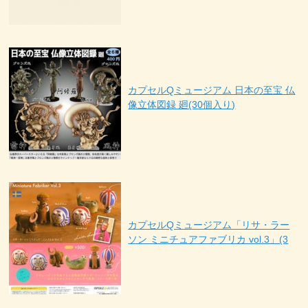
カプセルQミュージアム 日本の至宝 仏
像立体図録 廻(30個入り)
カプセルQミュージアム「リサ・ラー
ソン ミニチュアファブリカ vol.3」(3