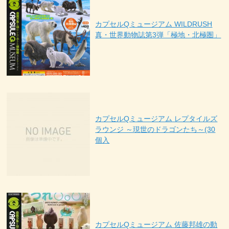
カプセルQミュージアム WILDRUSH
真・世界動物誌第3弾「極地・北極圏」
カプセルQミュージアム レプタイルズ
ラウンジ ～現世のドラゴンたち～(30
個入
カプセルQミュージアム 佐藤邦雄の動