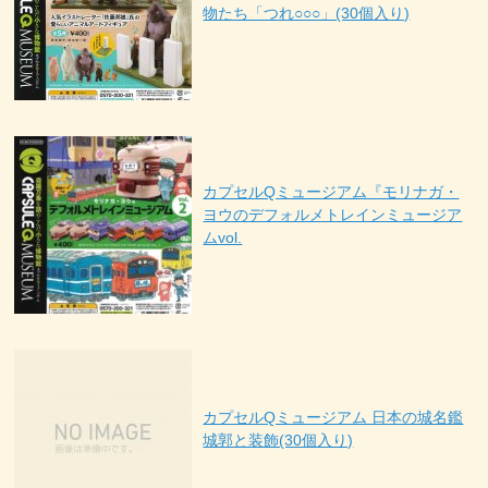
物たち「つれ○○○」(30個入り)
カプセルQミュージアム『モリナガ・
ヨウのデフォルメトレインミュージア
ムvol.
カプセルQミュージアム 日本の城名鑑
城郭と装飾(30個入り)