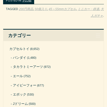
POSTED IN
その他
TAGGED
200円商品
,
50個入り
,
45～55mmカプセル
,
ミニカー・鉄道
,
大
人ガチャ
.
カテゴリー
カプセルトイ
(8,652)
バンダイ
(1,480)
タカラトミーアーツ
(972)
エール
(752)
アイピーフォー
(677)
エポック
(530)
Jドリーム
(500)