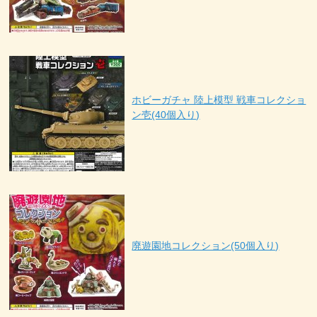
ホビーガチャ 陸上模型 戦車コレクショ
ン壱(40個入り)
廃遊園地コレクション(50個入り)