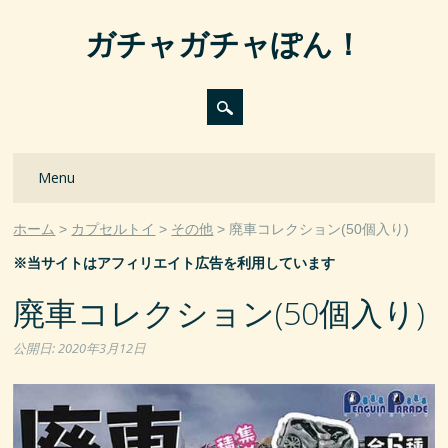
ガチャガチャぽん！
Main menu
Skip
Menu
to
content
ホーム
カプセルトイ
その他
廃車コレクション(50個入り)
※当サイトはアフィリエイト広告を利用しています
廃車コレクション(50個入り)
公開日:
2020年3月12日