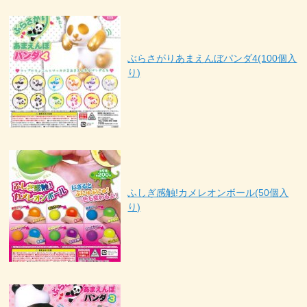
ぶらさがりあまえんぼパンダ4(100個入
り)
ふしぎ感触!カメレオンボール(50個入
り)