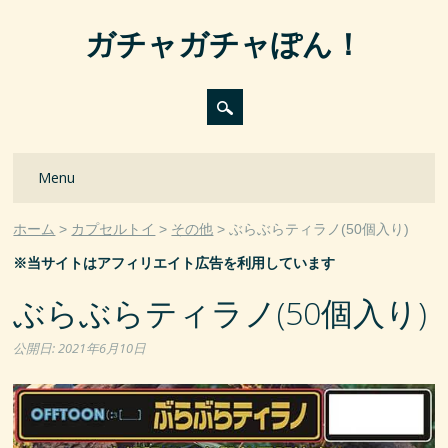
ガチャガチャぽん！
Main menu
Skip
Menu
to
content
ホーム
カプセルトイ
その他
ぶらぶらティラノ(50個入り)
※当サイトはアフィリエイト広告を利用しています
ぶらぶらティラノ(50個入り)
公開日:
2021年6月10日