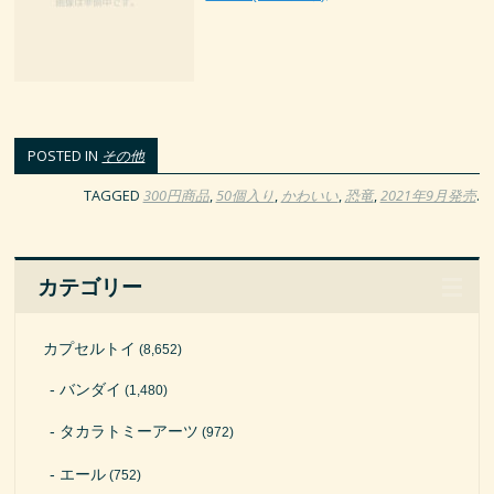
POSTED IN
その他
TAGGED
300円商品
,
50個入り
,
かわいい
,
恐竜
,
2021年9月発売
.
カテゴリー
カプセルトイ
(8,652)
バンダイ
(1,480)
タカラトミーアーツ
(972)
エール
(752)