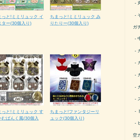
まっと!ミミリュック イ
ちまっと!ミミリュック み
ター(30個入り)
りたりー(30個入り)
ガ
まっと!ミミリュック す
ちまっと!ファンタジーリ
ーむぱんく風(30個入
ュック(30個入り)
空