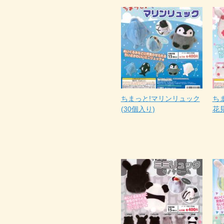
ちまっと!マリンリュック
ち
(30個入り)
花見