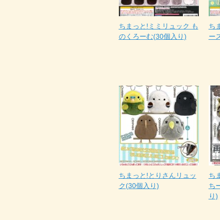
ちまっと!ミミリュック も
ち
のくろーむ(30個入り)
ース
ちまっと!とりさんリュッ
ち
ク(30個入り)
ち
り)