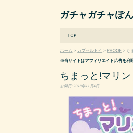
ガチャガチャぽ
Main menu
Skip
TOP
to
content
ホーム
カプセルトイ
PROOF
ち
※当サイトはアフィリエイト広告を利
ちまっと!マリンリ
公開日:
2018年11月4日