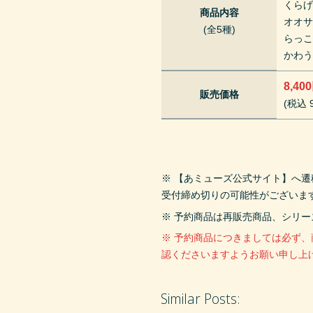
くら
商品内容
オオ
(全5種)
らっ
かわ
8,40
販売価格
(税込 9
※ 【あミューズ公式サイト】へ
受付締め切りの可能性がございま
※ 予約商品は再販売商品、シリ
※ 予約商品につきましては必ず
認くださいますようお願い申し上
Similar Posts: