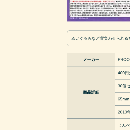
ぬいぐるみなど背負わせられる
メーカー
PROO
400
30個
商品詳細
65m
201
じん