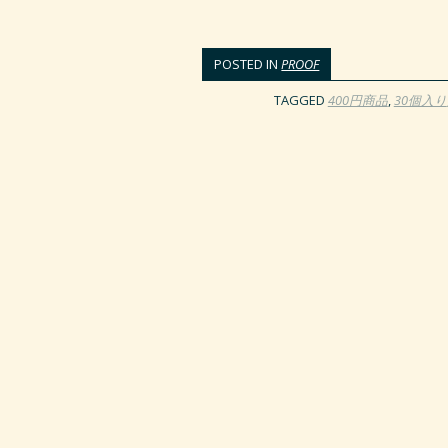
POSTED IN
PROOF
TAGGED
400円商品
,
30個入り