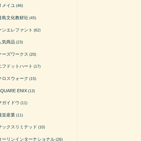
リメイユ
(46)
青島文化教材社
(45)
ケンエレファント
(62)
人気商品
(23)
ケーズワークス
(20)
エフドットハート
(17)
クロスウォーク
(15)
SQUARE ENIX
(13)
マガイドウ
(11)
榎並産業
(11)
マックスリミテッド
(10)
ターリンインターナショナル
(26)