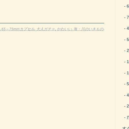
,
65～75mmカプセル
,
大人ガチャ
,
かわいい
,
海・川のいきもの
.
す