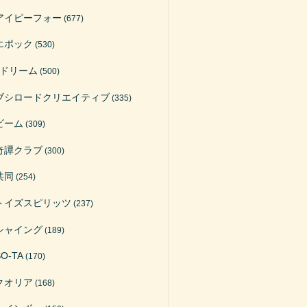
アイピーフォー
(677)
エポック
(530)
Jドリーム
(500)
ブシロードクリエイティブ
(335)
ビーム
(309)
奇譚クラブ
(300)
共同
(254)
トイズスピリッツ
(237)
シャイング
(189)
SO-TA
(170)
クオリア
(168)