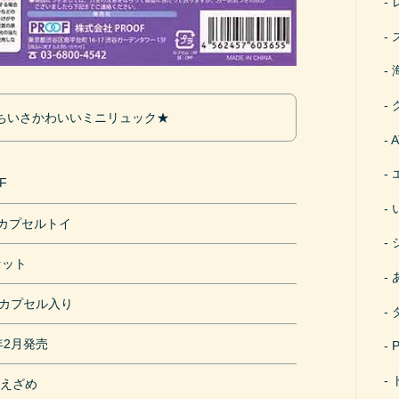
ちいさかわいいミニリュック★
F
円カプセルトイ
セット
mカプセル入り
9年2月発売
べえざめ