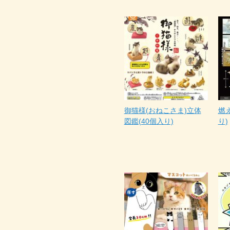
御猫様(おねこさま)立体
燃
図鑑(40個入り)
り)