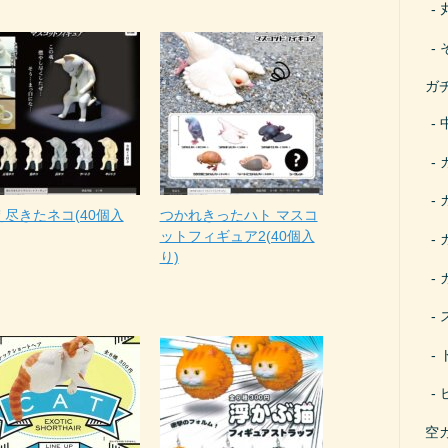
ガ
え尽きたネコ(40個入
つかれきったハト マスコ
ットフィギュア2(40個入
り)
空