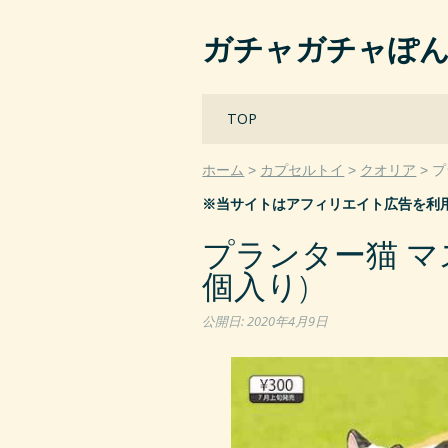
ガチャガチャぽ
Main menu
Skip
TOP
to
content
ホーム
カプセルトイ
クオリア
プ
※当サイトはアフィリエイト広告を利
プランター猫 マ
個入り)
公開日:
2020年4月9日