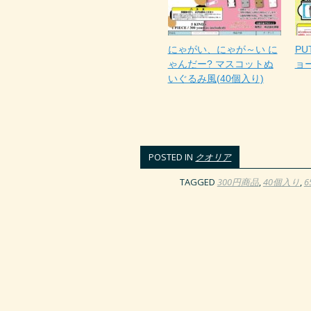
にゃがい、にゃが～い に
PU
ゃんだー? マスコットぬ
ョー
いぐるみ風(40個入り)
POSTED IN
クオリア
TAGGED
300円商品
,
40個入り
,