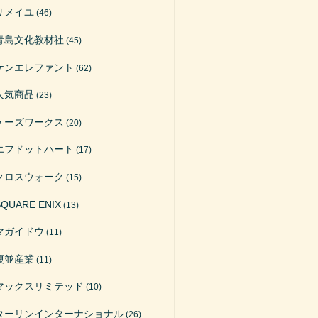
リメイユ
(46)
青島文化教材社
(45)
ケンエレファント
(62)
人気商品
(23)
ケーズワークス
(20)
エフドットハート
(17)
クロスウォーク
(15)
SQUARE ENIX
(13)
マガイドウ
(11)
榎並産業
(11)
マックスリミテッド
(10)
ターリンインターナショナル
(26)