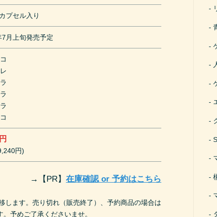
mカプセル入り
0年7月上旬発売予定
ネコ
ワレ
トラ
トラ
トラ
ネコ
0円
,240円)
→
【PR】
在庫確認 or 予約はこちら
遷移します。売り切れ（販売終了）、予約商品の場合は
す。予めご了承くださいませ。