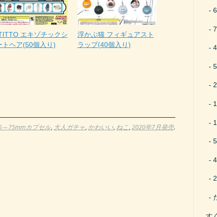
TITTO エキゾチックシ
浮かぶ猫 フィギュアスト
トヘア(50個入り)
ラップ(40個入り)
65～75mmカプセル
,
大人ガチャ
,
かわいい
,
ねこ
,
2020年7月発売
.
す