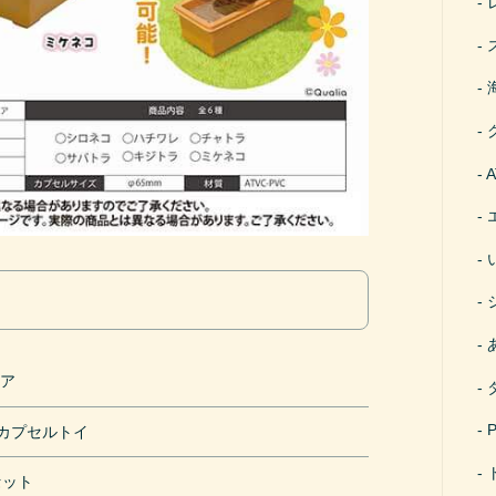
リア
円カプセルトイ
セット