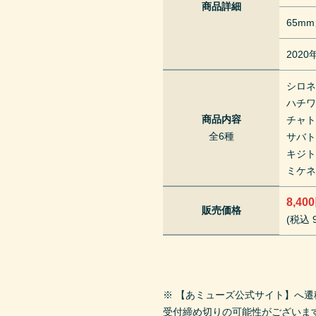
商品詳細
65m
202
シロ
ハチ
商品内容
チャ
全6種
サバ
キジ
ミケ
8,40
販売価格
(税込 9
※ 【あミューズ公式サイト】へ
受付締め切りの可能性がございま