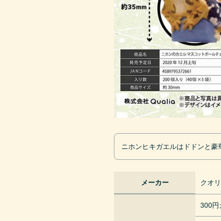
ニホンヒキガエルはドドンと豪
メーカー
クオ
300