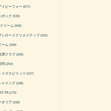
アイピーフォー
(677)
エポック
(530)
Jドリーム
(500)
ブシロードクリエイティブ
(335)
ビーム
(309)
奇譚クラブ
(300)
共同
(254)
トイズスピリッツ
(237)
シャイング
(189)
SO-TA
(170)
クオリア
(168)