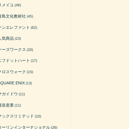
リメイユ
(46)
青島文化教材社
(45)
ケンエレファント
(62)
人気商品
(23)
ケーズワークス
(20)
エフドットハート
(17)
クロスウォーク
(15)
SQUARE ENIX
(13)
マガイドウ
(11)
榎並産業
(11)
マックスリミテッド
(10)
ターリンインターナショナル
(26)