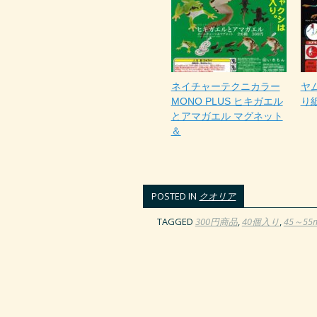
ネイチャーテクニカラー
ヤ
MONO PLUS ヒキガエル
り紙
とアマガエル マグネット
＆
POSTED IN
クオリア
TAGGED
300円商品
,
40個入り
,
45～5