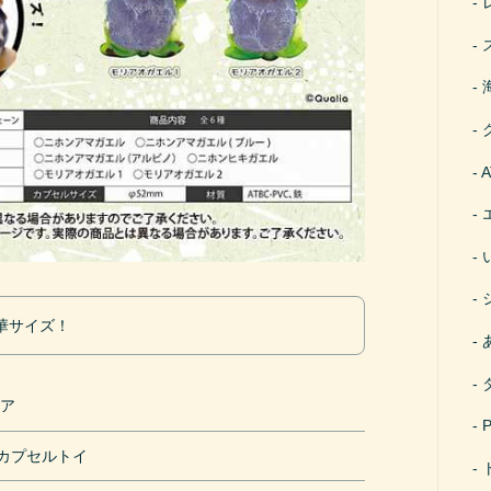
華サイズ！
リア
円カプセルトイ