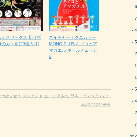
ムシスワークス 切り折
ネイチャーテクニカラー
のカエル(20個入り)
MONO PLUS キノコとア
マガエル ボールチェーン
&
5mmカプセル
,
大人ガチャ
,
虫・いきもの
,
日本（インバウンド）
,
2020年12月発売
.
す