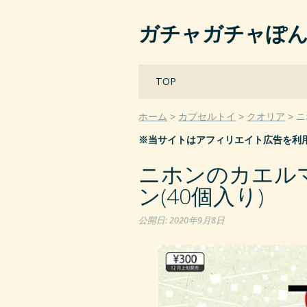
ガチャガチャぽ
Main menu
Skip
TOP
to
content
ホーム
カプセルトイ
クオリア
ニ
※当サイトはアフィリエイト広告を利
ニホンのカエル
ン(40個入り)
公開日:
2020年9月8日