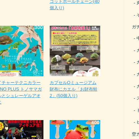
コットボールチェーン(40
個入り)
ガ
イチャーテクニカラー
カプセルQミュージアム
NO PLUS トノサマガ
財布にカエル「お財布蛙
ルとシュレーゲルアオ
2」(50個入り)
エ
空