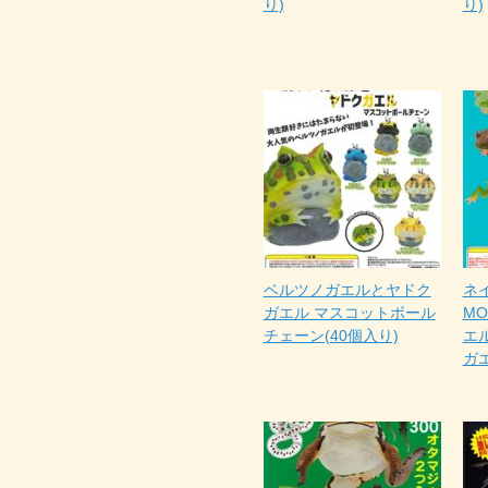
り)
り)
ベルツノガエルとヤドク
ネ
ガエル マスコットボール
MO
チェーン(40個入り)
エ
ガ