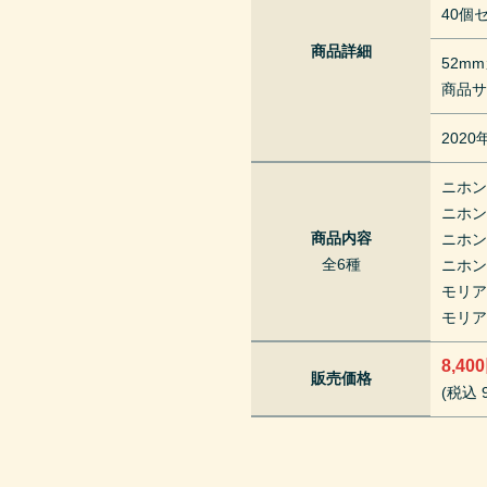
40個
商品詳細
52m
商品サ
202
ニホ
ニホ
商品内容
ニホ
全6種
ニホ
モリア
モリア
8,40
販売価格
(税込 9