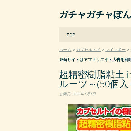
ガチャガチャぽ
Main menu
Skip
TOP
to
content
ホーム
カプセルトイ
レインボー
※当サイトはアフィリエイト広告を利
超精密樹脂粘土 
ルーツ～(50個入
公開日:
2020年1月1日