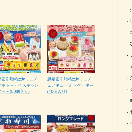
精密樹脂粘土inミニチ
超精密樹脂粘土inミニチ
アボト～アイスキャン
ュアキューブ ～ケーキ～
ー～(50個入り)
(40個入り)