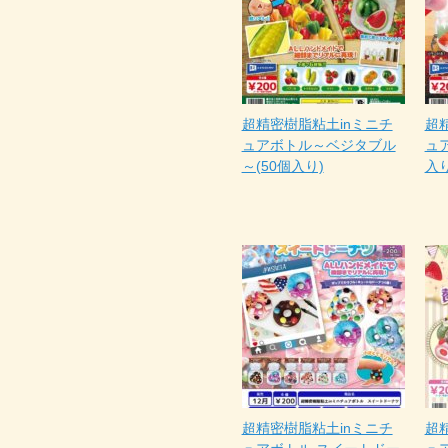
超精密樹脂粘土inミニチ
超
ュアボトル～ベジタブル
ュア
～(50個入り)
入り
超精密樹脂粘土inミニチ
超