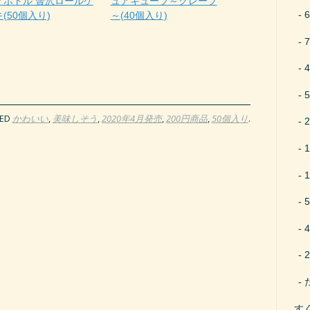
アボトル 贅沢ロールケ
ュアキューブ～クレープ
(50個入り)
～(40個入り)
ED
かわいい
,
美味しそう
,
2020年4月発売
,
200円商品
,
50個入り
.
す