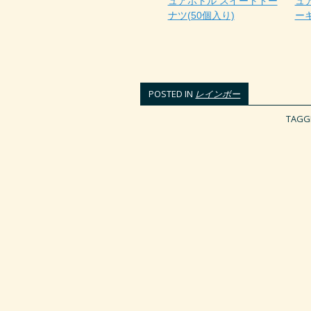
ュアボトル スイートドー
ュ
ナツ(50個入り)
ーキ
POSTED IN
レインボー
TAGG