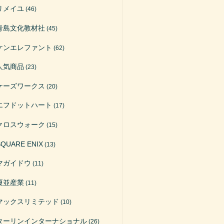
リメイユ
(46)
青島文化教材社
(45)
ケンエレファント
(62)
人気商品
(23)
ケーズワークス
(20)
エフドットハート
(17)
クロスウォーク
(15)
SQUARE ENIX
(13)
マガイドウ
(11)
榎並産業
(11)
マックスリミテッド
(10)
ターリンインターナショナル
(26)