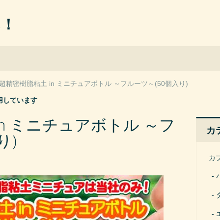
ん！
超精密樹脂粘土 in ミニチュアボトル ～フルーツ～(50個入り)
用しています
in ミニチュアボトル ～フ
カ
り)
カ