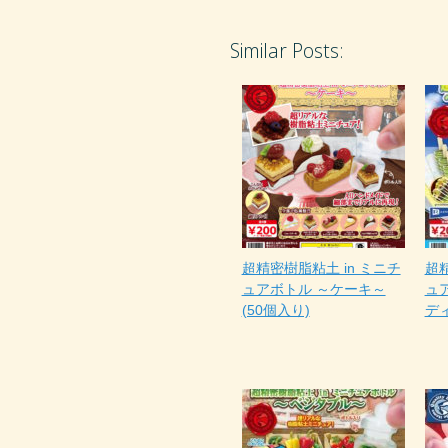
Similar Posts:
超精密樹脂粘土 in ミニチ
超
ュアボトル ～ケーキ～
ュ
(50個入り)
ディ