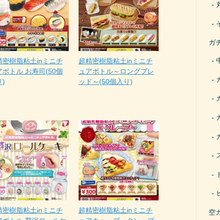
ガ
精密樹脂粘土inミニチ
超精密樹脂粘土inミニチ
ボトル お寿司(50個
ュアボトル～ロングブレ
)
ッド～(50個入り)
精密樹脂粘土inミニチ
超精密樹脂粘土inミニチ
空