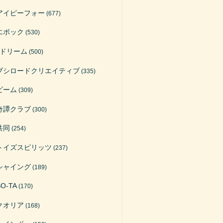
アイピーフォー
(677)
エポック
(530)
Jドリーム
(500)
ブシロードクリエイティブ
(335)
ビーム
(309)
奇譚クラブ
(300)
共同
(254)
トイズスピリッツ
(237)
シャイング
(189)
SO-TA
(170)
クオリア
(168)