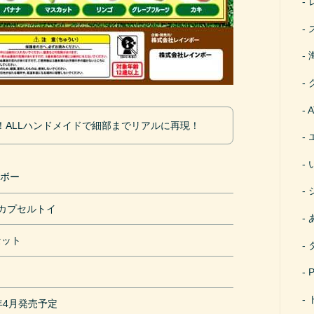
！ALLハンドメイドで細部までリアルに再現！
ンボー
円カプセルトイ
セット
0年4月発売予定