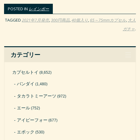
POSTED IN
レインボー
TAGGED
2021年7月発売
,
300円商品
,
40個入り
,
65～75mmカプセル
,
大人
ガチャ
.
カテゴリー
カプセルトイ
(8,652)
バンダイ
(1,480)
タカラトミーアーツ
(972)
エール
(752)
アイピーフォー
(677)
エポック
(530)