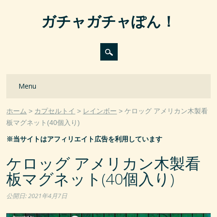
ガチャガチャぽん！
Main menu
Skip
Menu
to
content
ホーム
カプセルトイ
レインボー
ケロッグ アメリカン木製看
板マグネット(40個入り)
※当サイトはアフィリエイト広告を利用しています
ケロッグ アメリカン木製看
板マグネット(40個入り)
公開日:
2021年4月7日