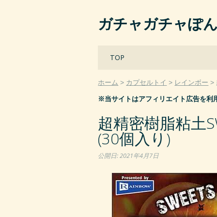
ガチャガチャぽ
Main menu
Skip
TOP
to
content
ホーム
カプセルトイ
レインボー
※当サイトはアフィリエイト広告を利
超精密樹脂粘土SW
(30個入り)
公開日:
2021年4月7日