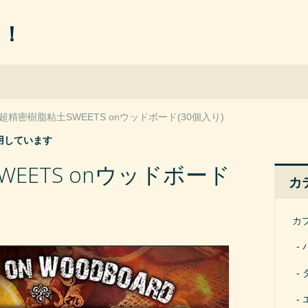
ん！
超精密樹脂粘土SWEETS onウッドボード(30個入り)
用しています
EETS onウッドボード
カ
カ