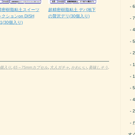
精密樹脂粘土スイーツ
超精密樹脂粘土 デパ地下
クションon DISH
の贅沢デリ(30個入り)
l.1(30個入り)
0個入り
,
65～75mmカプセル
,
大人ガチャ
,
かわいい
,
美味しそう
.
す