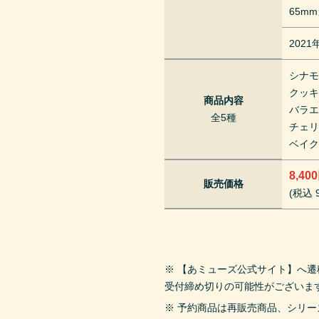
65m
202
シナ
クッ
商品内容
バラ
全5種
チェ
ベイ
8,40
販売価格
(税込 9
※ 【あミューズ公式サイト】へ
受付締め切りの可能性がございま
※ 予約商品は再販売商品、シリ