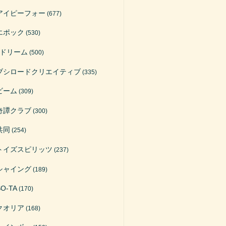
アイピーフォー
(677)
エポック
(530)
Jドリーム
(500)
ブシロードクリエイティブ
(335)
ビーム
(309)
奇譚クラブ
(300)
共同
(254)
トイズスピリッツ
(237)
シャイング
(189)
SO-TA
(170)
クオリア
(168)