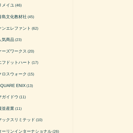
リメイユ
(46)
青島文化教材社
(45)
ケンエレファント
(62)
人気商品
(23)
ケーズワークス
(20)
エフドットハート
(17)
クロスウォーク
(15)
SQUARE ENIX
(13)
マガイドウ
(11)
榎並産業
(11)
マックスリミテッド
(10)
ターリンインターナショナル
(26)