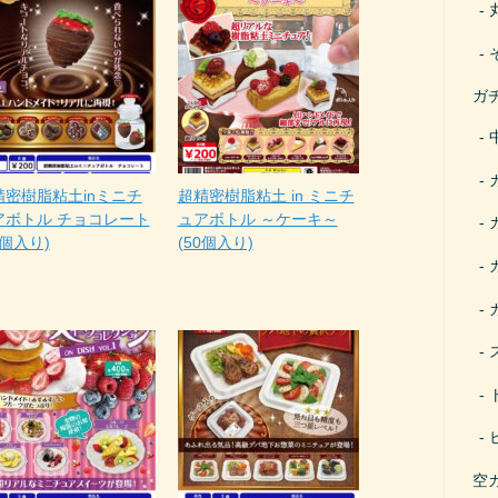
ガ
精密樹脂粘土inミニチ
超精密樹脂粘土 in ミニチ
アボトル チョコレート
ュアボトル ～ケーキ～
0個入り)
(50個入り)
空