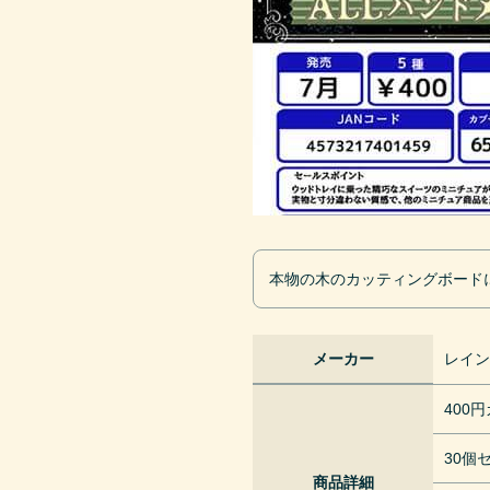
本物の木のカッティングボード
メーカー
レイ
400
30個
商品詳細