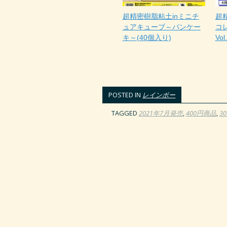
超精密樹脂粘土inミニチ
超
ュアキューブ～パンケー
コレ
キ～(40個入り)
Vo
POSTED IN
レインボー
TAGGED
2021年7月発売
,
400円商品
,
3