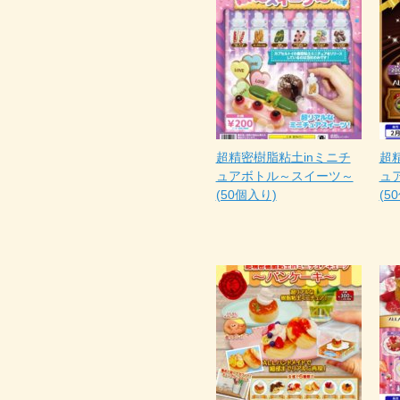
超精密樹脂粘土inミニチ
超
ュアボトル～スイーツ～
ュ
(50個入り)
(5