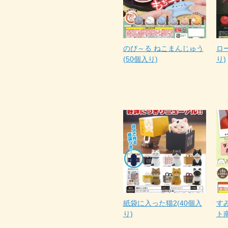
のび～る ねこまんじゅう
ロ
(50個入り)
り)
紙袋に入った猫2(40個入
す
り)
ト南