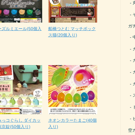
ガ
ーズルミエール(50個入
船橋つとむ マッチボック
ス猫(20個入り)
みっコぐらし ダイカッ
ネオンカラーたまご(40個
京錠(50個入り)
入り)
空