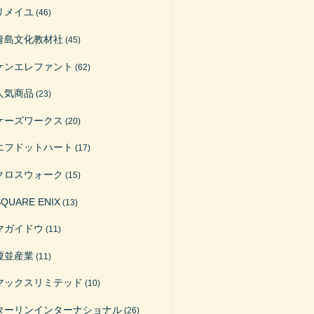
リメイユ
(46)
青島文化教材社
(45)
ケンエレファント
(62)
人気商品
(23)
ケーズワークス
(20)
エフドットハート
(17)
クロスウォーク
(15)
SQUARE ENIX
(13)
マガイドウ
(11)
榎並産業
(11)
マックスリミテッド
(10)
ターリンインターナショナル
(26)