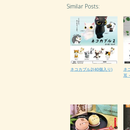
Similar Posts:
ネコカブル2(40個入り)
ネ
耳・