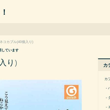
ん！
ネコカブル(40個入り)
用しています
入り)
カ
カ