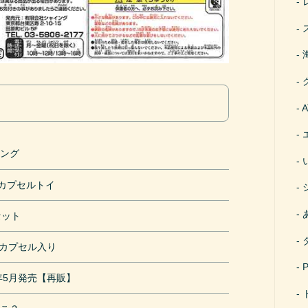
イング
円カプセルトイ
セット
mカプセル入り
9年5月発売【再販】