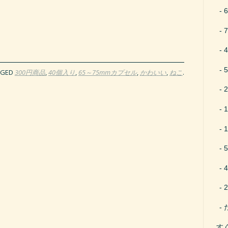
GGED
300円商品
,
40個入り
,
65～75mmカプセル
,
かわいい
,
ねこ
.
す