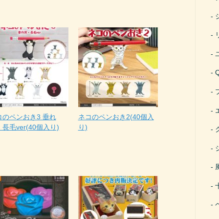
コのペンおき3 垂れ
ネコのペンおき2(40個入
長毛ver(40個入り)
り)