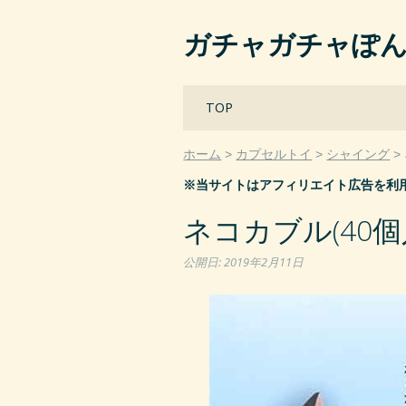
ガチャガチャぽ
Main menu
Skip
TOP
to
content
ホーム
カプセルトイ
シャイング
※当サイトはアフィリエイト広告を利
ネコカブル(40個
公開日:
2019年2月11日