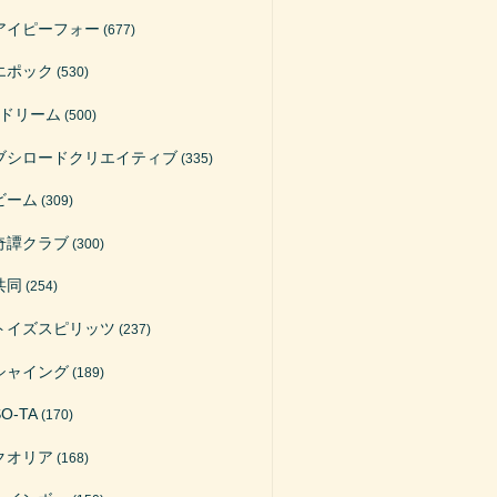
アイピーフォー
(677)
エポック
(530)
Jドリーム
(500)
ブシロードクリエイティブ
(335)
ビーム
(309)
奇譚クラブ
(300)
共同
(254)
トイズスピリッツ
(237)
シャイング
(189)
SO-TA
(170)
クオリア
(168)