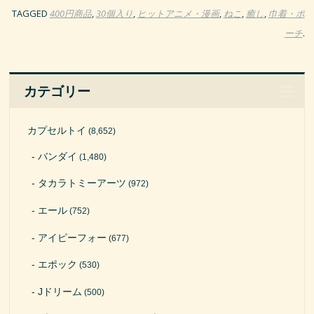
TAGGED
400円商品
,
30個入り
,
ヒットアニメ・漫画
,
ねこ
,
癒し
,
巾着・ポ
ーチ
.
カテゴリー
カプセルトイ
(8,652)
バンダイ
(1,480)
タカラトミーアーツ
(972)
エール
(752)
アイピーフォー
(677)
エポック
(530)
Jドリーム
(500)