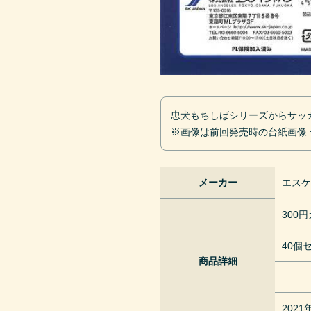
忠犬もちしばシリーズからサッカ
※画像は前回発売時の台紙画像
メーカー
エス
300
40個
商品詳細
202