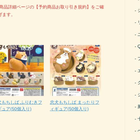
、商品詳細ページの【予約商品お取り引き規約】をご確
げます。
犬もちしば ふりむきフ
忠犬もちしば まったりフ
ュア(50個入り)
ィギュア(50個入り)