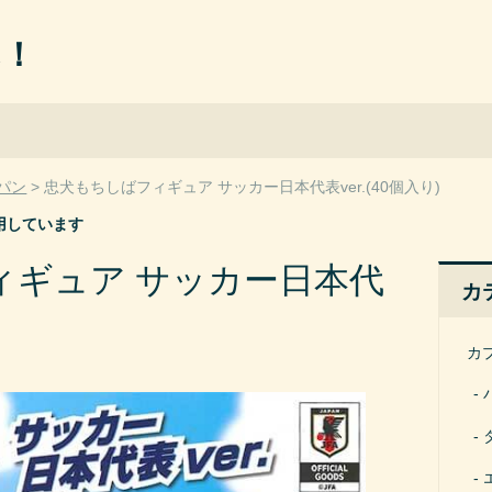
ん！
パン
忠犬もちしばフィギュア サッカー日本代表ver.(40個入り)
用しています
ィギュア サッカー日本代
カ
カ