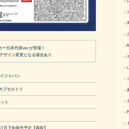
ー日本代表ver.が登場！
 デザイン変更となる場合あり
ケイジャパン
円カプセルトイ
セット
1年7月下旬発売予定【再販】