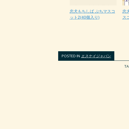
忠犬もちしば ぷちマスコ
忠
ット2(40個入り)
スコ
POSTED IN
エスケイジャパン
T