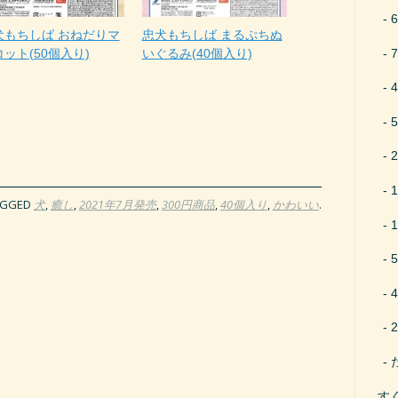
犬もちしば おねだりマ
忠犬もちしば まるぷちぬ
ット(50個入り)
いぐるみ(40個入り)
AGGED
犬
,
癒し
,
2021年7月発売
,
300円商品
,
40個入り
,
かわいい
.
す