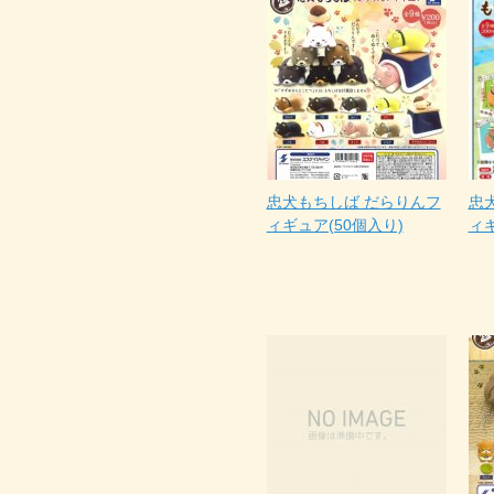
忠犬もちしば だらりんフ
忠
ィギュア(50個入り)
ィギ