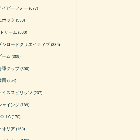
アイピーフォー
(677)
エポック
(530)
Jドリーム
(500)
ブシロードクリエイティブ
(335)
ビーム
(309)
奇譚クラブ
(300)
共同
(254)
トイズスピリッツ
(237)
シャイング
(189)
SO-TA
(170)
クオリア
(168)