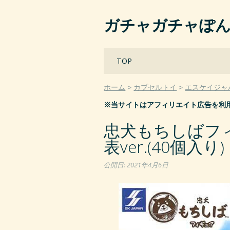
ガチャガチャぽ
Main menu
Skip
TOP
to
content
ホーム
カプセルトイ
エスケイジャ
※当サイトはアフィリエイト広告を利
忠犬もちしばフ
表ver.(40個入り)
公開日:
2021年4月6日