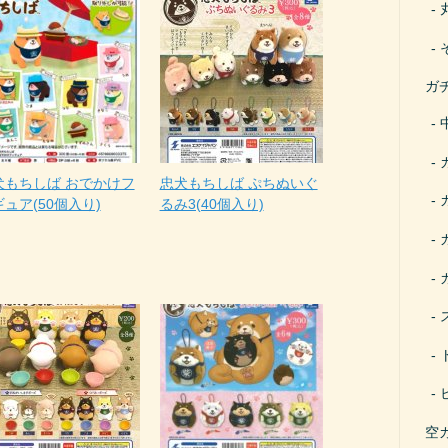
ガ
犬もちしば おでかけフ
忠犬もちしば ぷちぬいぐ
ュア(50個入り)
るみ3(40個入り)
空