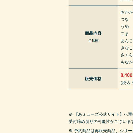
おか
つな
うめ
商品内容
ごま
全8種
あん
きな
さく
もな
8,40
販売価格
(税込 9
※ 【あミューズ公式サイト】へ
受付締め切りの可能性がございま
※ 予約商品は再販売商品、シリ