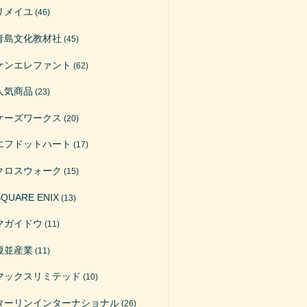
リメイユ
(46)
青島文化教材社
(45)
ケンエレファント
(62)
人気商品
(23)
ケーズワークス
(20)
エフドットハート
(17)
クロスウォーク
(15)
SQUARE ENIX
(13)
マガイドウ
(11)
榎並産業
(11)
マックスリミテッド
(10)
ターリンインターナショナル
(26)